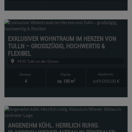
EXKLUSIVER WOHNTRAUM IM HERZEN VON
TULLN – GROSSZÜGIG, HOCHWERTIG & F
LEXIBEL
3430 Tulln an der Donau
Kaufpreis
Zimmer
Fläche
2
649.000,00 €
4
ca. 135 m
ANGENEHM KÜHL. HERRLICH RUHIG.