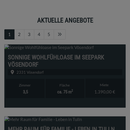
AKTUELLE ANGEBOTE
1
2
3
4
5
SONNIGE WOHLFÜHLOASE IM SEEPARK
VÖSENDORF
2331 Vösendorf
Miete
Zimmer
Fläche
2
1.390,00 €
3,5
ca. 75 m
MEHR RAUM FÜR FAMILIE - LEBEN IN TULLN