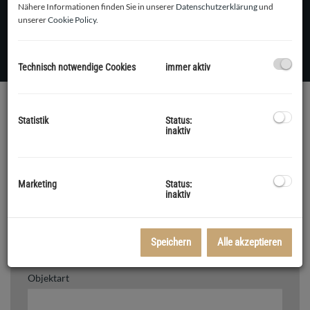
Nähere Informationen finden Sie in unserer
Datenschutzerklärung
und
unserer
Cookie Policy
.
Technisch notwendige Cookies
immer aktiv
IMMOBILIEN FINDEN
Statistik
Status:
inaktiv
Objektnummer
Marketing
Status:
inaktiv
Vermarktungsart
Speichern
Alle akzeptieren
Alle
Miete
Kauf
Objektart