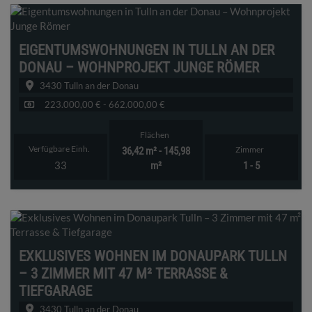
EIGENTUMSWOHNUNGEN IN TULLN AN DER
DONAU – WOHNPROJEKT JUNGE RÖMER
3430 Tulln an der Donau
223.000,00 € - 662.000,00 €
Flächen
Verfügbare Einh.
Zimmer
36,42 m² - 145,98
33
m²
1 - 5
EXKLUSIVES WOHNEN IM DONAUPARK TULLN
– 3 ZIMMER MIT 47 M² TERRASSE &
TIEFGARAGE
3430 Tulln an der Donau