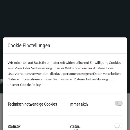
Cookie Einstellungen
Wir möchten auf Basis Ihrer (jederzeit widerrufbaren) Einwilligung Cookies
Wohnzimmer mit Zugang zur Loggia
zum Zweck der Verbesserung unserer Website sowie zur Analyse Ihres
Userverhaltens verwenden, die dazu personenbezogene Daten verarbeiten.
Nähere Informationen finden Sie in unserer
Datenschutzerklärung
und
unserer
Cookie Policy
.
Technisch notwendige Cookies
immer aktiv
BESCHREIBUNG
Ab sofort zur Vermietung kommt eine generalsanierte, helle,
Statistik
Status:
2
familiengerechte 3 Zimmer Mietwohnung mit
ca. 70,78 m
,