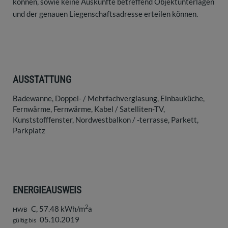
können, sowie keine Auskünfte betreffend Objektunterlagen
und der genauen Liegenschaftsadresse erteilen können.
AUSSTATTUNG
Badewanne
Doppel- / Mehrfachverglasung
Einbauküche
Fernwärme
Fernwärme
Kabel / Satelliten-TV
Kunststofffenster
Nordwestbalkon / -terrasse
Parkett
Parkplatz
ENERGIEAUSWEIS
2
C, 57.48 kWh/m
a
HWB
05.10.2019
gültig bis