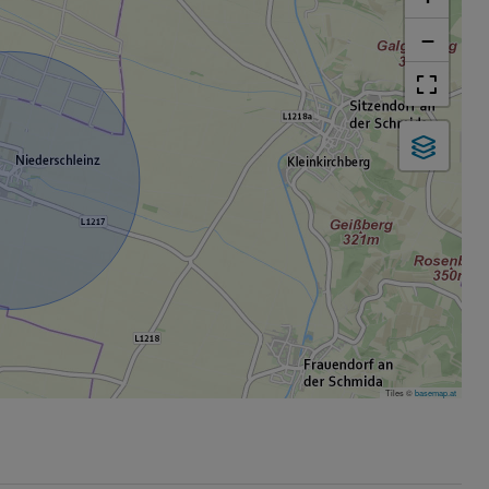
−
Tiles ©
basemap.at