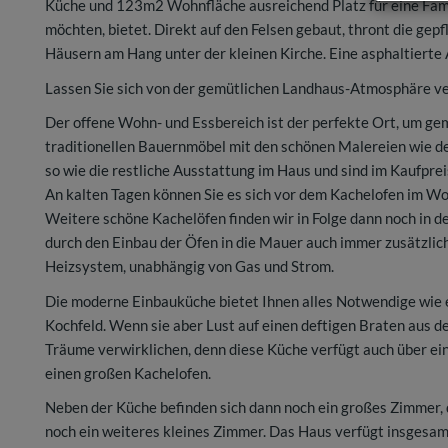
Küche und 123m2 Wohnfläche ausreichend Platz für eine Famil
möchten, bietet. Direkt auf den Felsen gebaut, thront die ge
Häusern am Hang unter der kleinen Kirche. Eine asphaltierte 
Lassen Sie sich von der gemütlichen Landhaus-Atmosphäre ver
Der offene Wohn- und Essbereich ist der perfekte Ort, um ge
traditionellen Bauernmöbel mit den schönen Malereien wie de
so wie die restliche Ausstattung im Haus und sind im Kaufpreis
An kalten Tagen können Sie es sich vor dem Kachelofen im 
Weitere schöne Kachelöfen finden wir in Folge dann noch in d
durch den Einbau der Öfen in die Mauer auch immer zusätzlich
Heizsystem, unabhängig von Gas und Strom.
Die moderne Einbauküche bietet Ihnen alles Notwendige wie 
Kochfeld. Wenn sie aber Lust auf einen deftigen Braten aus d
Träume verwirklichen, denn diese Küche verfügt auch über e
einen großen Kachelofen.
Neben der Küche befinden sich dann noch ein großes Zimmer, d
noch ein weiteres kleines Zimmer. Das Haus verfügt insgesamt