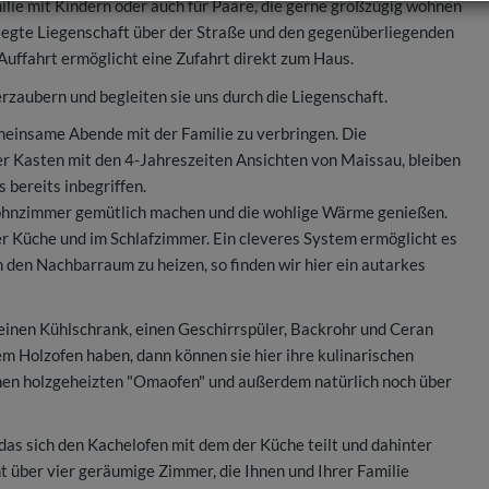
ie mit Kindern oder auch für Paare, die gerne großzügig wohnen
pflegte Liegenschaft über der Straße und den gegenüberliegenden
Auffahrt ermöglicht eine Zufahrt direkt zum Haus.
zaubern und begleiten sie uns durch die Liegenschaft.
meinsame Abende mit der Familie zu verbringen. Die
r Kasten mit den 4-Jahreszeiten Ansichten von Maissau, bleiben
 bereits inbegriffen.
Wohnzimmer gemütlich machen und die wohlige Wärme genießen.
er Küche und im Schlafzimmer. Ein cleveres System ermöglicht es
 den Nachbarraum zu heizen, so finden wir hier ein autarkes
einen Kühlschrank, einen Geschirrspüler, Backrohr und Ceran
em Holzofen haben, dann können sie hier ihre kulinarischen
inen holzgeheizten "Omaofen" und außerdem natürlich noch über
as sich den Kachelofen mit dem der Küche teilt und dahinter
 über vier geräumige Zimmer, die Ihnen und Ihrer Familie