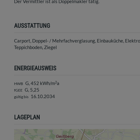
Der Vermittler ist als Doppelmakler tätig.
AUSSTATTUNG
Carport
Doppel- / Mehrfachverglasung
Einbauküche
Elektr
Teppichboden
Ziegel
ENERGIEAUSWEIS
2
G, 452 kWh/m
a
HWB
G, 5,25
fGEE
16.10.2034
gültig bis
LAGEPLAN