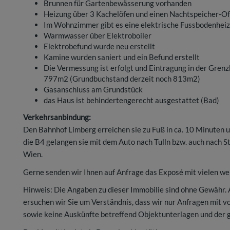
Brunnen für Gartenbewässerung vorhanden
Heizung über 3 Kachelöfen und einen Nachtspeicher-O
Im Wohnzimmer gibt es eine elektrische Fussbodenhei
Warmwasser über Elektroboiler
Elektrobefund wurde neu erstellt
Kamine wurden saniert und ein Befund erstellt
Die Vermessung ist erfolgt und Eintragung in der Gre
797m2 (Grundbuchstand derzeit noch 813m2)
Gasanschluss am Grundstück
das Haus ist behindertengerecht ausgestattet (Bad)
Verkehrsanbindung:
Den Bahnhof Limberg erreichen sie zu Fuß in ca. 10 Minuten 
die B4 gelangen sie mit dem Auto nach Tulln bzw. auch nach 
Wien.
Gerne senden wir Ihnen auf Anfrage das Exposé mit vielen we
Hinweis: Die Angaben zu dieser Immobilie sind ohne Gewähr.
ersuchen wir Sie um Verständnis, dass wir nur Anfragen mit 
sowie keine Auskünfte betreffend Objektunterlagen und der 