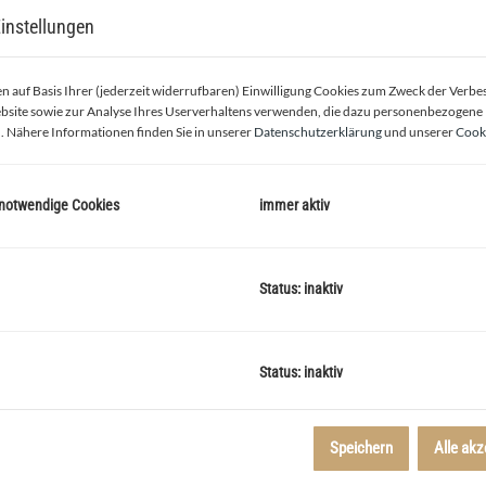
instellungen
 auf Basis Ihrer (jederzeit widerrufbaren) Einwilligung Cookies zum Zweck der Verb
bsite sowie zur Analyse Ihres Userverhaltens verwenden, die dazu personenbezogene
. Nähere Informationen finden Sie in unserer
Datenschutzerklärung
und unserer
Cooki
 notwendige Cookies
immer aktiv
e Küche mit Sitzecke
Status: inaktiv
Status: inaktiv
chen Lage in Niederösterreich? Dann haben wir genau das
Speichern
Alle akz
et sich dieses Einfamilienhaus, das mit 4 Zimmern, einer großen