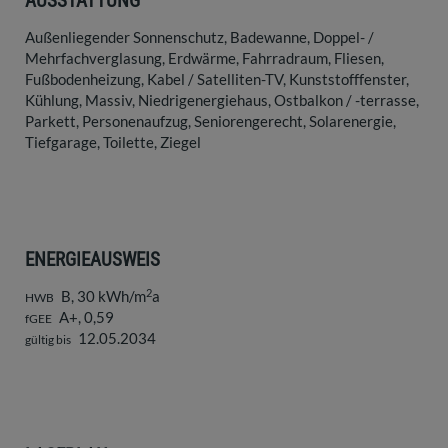
AUSSTATTUNG
Außenliegender Sonnenschutz
Badewanne
Doppel- /
Mehrfachverglasung
Erdwärme
Fahrradraum
Fliesen
Fußbodenheizung
Kabel / Satelliten-TV
Kunststofffenster
Kühlung
Massiv
Niedrigenergiehaus
Ostbalkon / -terrasse
Parkett
Personenaufzug
Seniorengerecht
Solarenergie
Tiefgarage
Toilette
Ziegel
ENERGIEAUSWEIS
2
B, 30 kWh/m
a
HWB
A+, 0,59
fGEE
12.05.2034
gültig bis