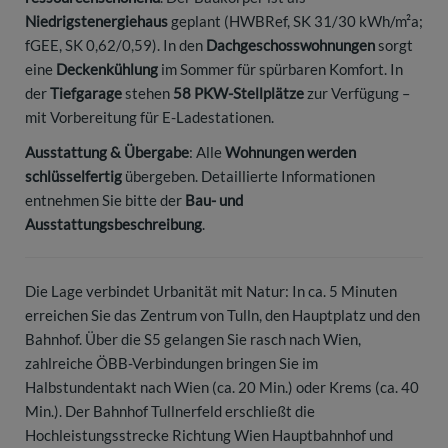
Niedrigstenergiehaus
geplant (HWBRef, SK 31/30 kWh/m²a;
fGEE, SK 0,62/0,59). In den
Dachgeschosswohnungen
sorgt
eine
Deckenkühlung
im Sommer für spürbaren Komfort. In
der
Tiefgarage
stehen
58 PKW-Stellplätze
zur Verfügung –
mit Vorbereitung für E-Ladestationen.
Ausstattung & Übergabe
: Alle
Wohnungen werden
schlüsselfertig
übergeben. Detaillierte Informationen
entnehmen Sie bitte der
Bau- und
Ausstattungsbeschreibung
.
Die Lage verbindet Urbanität mit Natur: In ca. 5 Minuten
erreichen Sie das Zentrum von Tulln, den Hauptplatz und den
Bahnhof. Über die S5 gelangen Sie rasch nach Wien,
zahlreiche ÖBB-Verbindungen bringen Sie im
Halbstundentakt nach Wien (ca. 20 Min.) oder Krems (ca. 40
Min.). Der Bahnhof Tullnerfeld erschließt die
Hochleistungsstrecke Richtung Wien Hauptbahnhof und