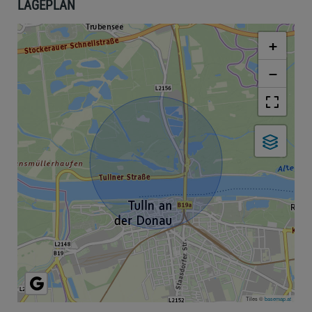
LAGEPLAN
+
−
Tiles ©
basemap.at