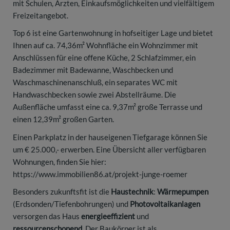
mit Schulen, Ärzten, Einkaufsmöglichkeiten und vielfältigem
Freizeitangebot.
Top 6 ist eine Gartenwohnung in hofseitiger Lage und bietet
Ihnen auf ca. 74,36m² Wohnfläche ein Wohnzimmer mit
Anschlüssen für eine offene Küche, 2 Schlafzimmer, ein
Badezimmer mit Badewanne, Waschbecken und
Waschmaschinenanschluß, ein separates WC mit
Handwaschbecken sowie zwei Abstellräume. Die
Außenfläche umfasst eine ca. 9,37m² große Terrasse und
einen 12,39m² großen Garten.
Einen Parkplatz in der hauseigenen Tiefgarage können Sie
um € 25.000,- erwerben. Eine Übersicht aller verfügbaren
Wohnungen, finden Sie hier:
https://www.immobilien86.at/projekt-junge-roemer
Besonders zukunftsfit ist die
Haustechnik
:
Wärmepumpen
(Erdsonden/Tiefenbohrungen) und
Photovoltaikanlagen
versorgen das Haus
energieeffizient
und
ressourcenschonend
. Der Baukörper ist als