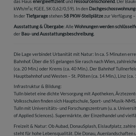
das Haus
energieeffizient
und
ressourcenschonend
. Der Bauk
kWh/m²a; fGEE, SK 0,62/0,59). In den
Dachgeschosswohnung
In der
Tiefgarage
stehen
58 PKW-Stellplätze
zur Verfügung –
Ausstattung & Übergabe
: Alle
Wohnungen werden schlüsselfe
der
Bau- und Ausstattungsbeschreibung
.
Die Lage verbindet Urbanität mit Natur: In ca. 5 Minuten err
Bahnhof. Über die S5 gelangen Sie rasch nach Wien, zahlrei
(ca. 20 Min.) oder Krems (ca. 40 Min.). Der Bahnhof Tullnerf
Hauptbahnhof und Westen – St. Pölten (ca. 14 Min.), Linz (ca. 1
Infrastruktur & Bildung:
Tulln bietet eine dichte Versorgung mit Apotheken, Ärzteze
Volksschulen finden sich Hauptschule, Sport- und Musik-N
Tulln mit Universitäts- und Forschungszentrum (u. a. Universi
of Applied Sciences). Supermärkte, der Einzelhandel und viel
Freizeit & Natur: Ob Aubad, DonauSplash, Eislaufplatz, zahlr
steht für hohe Lebensqualität. Die Donau, Auenlandschaften