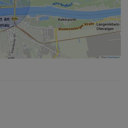
Tiles ©
basemap.at