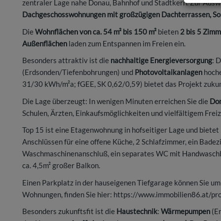
zentraler Lage nahe Donau, Bahnhof und Stadtkern. Zur Aus
Dachgeschosswohnungen mit großzügigen Dachterrassen, So
Die
Wohnflächen von ca. 54 m² bis 150 m²
bieten
2 bis 5 Zim
Außenflächen
laden zum Entspannen im Freien ein.
Besonders attraktiv ist die
nachhaltige Energieversorgung
: 
(Erdsonden/Tiefenbohrungen) und
Photovoltaikanlagen
hoche
31/30 kWh/m²a; fGEE, SK 0,62/0,59) bietet das Projekt zuk
Die Lage überzeugt: In wenigen Minuten erreichen Sie die
Do
Schulen, Ärzten, Einkaufsmöglichkeiten und vielfältigem Frei
Top 15 ist eine Etagenwohnung in hofseitiger Lage und biete
Anschlüssen für eine offene Küche, 2 Schlafzimmer, ein Ba
Waschmaschinenanschluß, ein separates WC mit Handwaschbe
ca. 4,5m² großer Balkon.
Einen Parkplatz in der hauseigenen Tiefgarage können Sie um 
Wohnungen, finden Sie hier:
https://www.immobilien86.at/pr
Besonders zukunftsfit ist die
Haustechnik
:
Wärmepumpen
(E