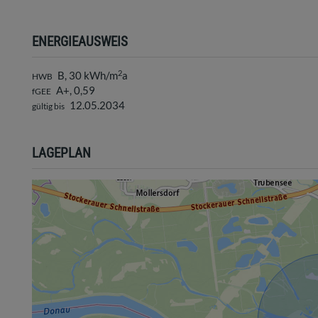
ENERGIEAUSWEIS
2
B, 30 kWh/m
a
HWB
A+, 0,59
fGEE
12.05.2034
gültig bis
LAGEPLAN