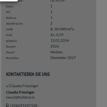
ca. 4,5 m
Balkonfläche
1
Bäder
1
WC
1
Balkone
2
Abstellräume
2
B, 30 kWh/m
a
HWB
A+, 0,59
fGEE
12.05.2034
gültig bis
2026
Baujahr
Neubau
Bauart
Dezember 2027
Beziehbar
KONTAKTIEREN SIE UNS
Claudia Friesinger
Geschäftsführerin
+436641435340