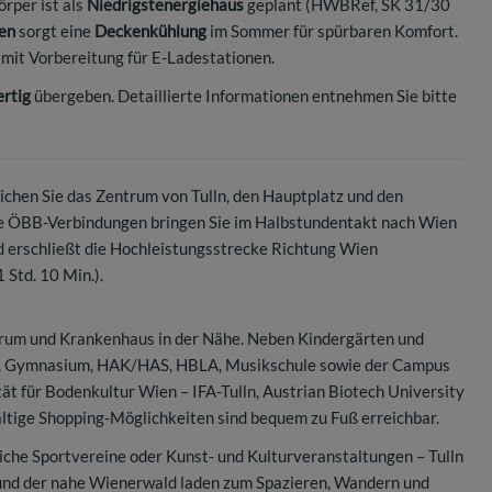
örper ist als
Niedrigstenergiehaus
geplant (HWBRef, SK 31/30
en
sorgt eine
Deckenkühlung
im Sommer für spürbaren Komfort.
 mit Vorbereitung für E-Ladestationen.
rtig
übergeben. Detaillierte Informationen entnehmen Sie bitte
eichen Sie das Zentrum von Tulln, den Hauptplatz und den
che ÖBB-Verbindungen bringen Sie im Halbstundentakt nach Wien
eld erschließt die Hochleistungsstrecke Richtung Wien
 Std. 10 Min.).
ntrum und Krankenhaus in der Nähe. Neben Kindergärten und
MS, Gymnasium, HAK/HAS, HBLA, Musikschule sowie der Campus
tät für Bodenkultur Wien – IFA-Tulln, Austrian Biotech University
fältige Shopping-Möglichkeiten sind bequem zu Fuß erreichbar.
eiche Sportvereine oder Kunst- und Kulturveranstaltungen – Tulln
 und der nahe Wienerwald laden zum Spazieren, Wandern und