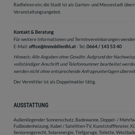
Radfahren ein; die Stadt ist als Garten- und Messestadt über
Veranstaltungsangebot.
Kontakt & Beratung
Für weitere Informationen und Terminvereinbarungen wenden
E-Mail:
office@immobilien86.at
· Tel.
0664 / 143 53 40
Hinweis: Alle Angaben ohne Gewähr. Aufgrund der Nachweisp
vollständiger Anschrift und Telefonnummer bearbeitet werde
werden nicht ohne entsprechende Anfrageunterlagen übermit
Der Vermittler ist als Doppelmakler tätig.
AUSSTATTUNG
Außenliegender Sonnenschutz
Badewanne
Doppel- / Mehrfa
Fußbodenheizung
Kabel / Satelliten-TV
Kunststofffenster
Kü
Seniorengerecht
Solarenergie
Tiefgarage
Toilette
Westbalko