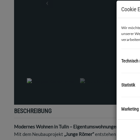
Cookie E
Wir möchten
unserer We
verarbeiten
Technisch
Einrichtungsbei
Statistik
Marketing
BESCHREIBUNG
Modernes Wohnen in Tulln – Eigentumswohnungen mit Balkon
Mit dem Neubauprojekt
„Junge Römer“
entstehen in der
Lang