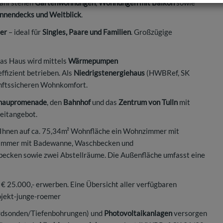
wahl stehen
Gartenwohnungen
,
Wohnungen mit Balkon
sowie
nnendecks und Weitblick
.
mer
– ideal für
Singles, Paare und Familien
. Großzügige
Das Haus wird mittels
Wärmepumpen
ffizient betrieben. Als
Niedrigstenergiehaus
(HWBRef, SK
unftssicheren Wohnkomfort.
naupromenade
, den
Bahnhof
und das
Zentrum von Tulln
mit
zeitangebot.
t Ihnen auf ca. 75,34m² Wohnfläche ein Wohnzimmer mit
dezimmer mit Badewanne, Waschbecken und
cken sowie zwei Abstellräume. Die Außenfläche umfasst eine
€ 25.000,- erwerben. Eine Übersicht aller verfügbaren
ojekt-junge-roemer
rdsonden/Tiefenbohrungen) und
Photovoltaikanlagen
versorgen