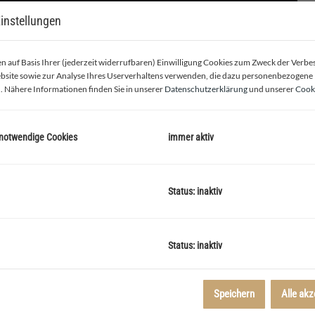
instellungen
 auf Basis Ihrer (jederzeit widerrufbaren) Einwilligung Cookies zum Zweck der Verb
bsite sowie zur Analyse Ihres Userverhaltens verwenden, die dazu personenbezogene
. Nähere Informationen finden Sie in unserer
Datenschutzerklärung
und unserer
Cooki
 notwendige Cookies
immer aktiv
spiel - Wohnzimmer
Status: inaktiv
Status: inaktiv
, Garten oder Dachterrasse
Speichern
Alle akz
enlebarner Straße 5
insgesamt
36 Eigentumswohnungen
in