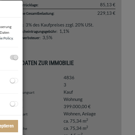
85,13 €
Reparaturrücklage:
229,13 €
monatliche Gesamtbelastung:
3% des Kaufpreises zzgl. 20% USt.
Provision:
esserung
1,1%
Grundbucheintragungsgebühr:
 Daten
3,5%
Grunderwerbsteuer:
e Policy
.
BASISDATEN ZUR IMMOBILIE
4836
Objektnr.
3
Zimmer
Kauf
Vermarktungsart
Wohnung
Objektart
399.000,00 €
Kaufpreis
Wohnen
Anlage
Nutzungsart
2
ca. 75,34 m
Fläche
eptieren
2
ca. 75,34 m
Wohnfläche
2