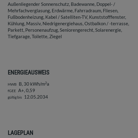
Außenliegender Sonnenschutz
Badewanne
Doppel- /
Mehrfachverglasung
Erdwärme
Fahrradraum
Fliesen
Fußbodenheizung
Kabel / Satelliten-TV
Kunststofffenster
Kühlung
Massiv
Niedrigenergiehaus
Ostbalkon / -terrasse
Parkett
Personenaufzug
Seniorengerecht
Solarenergie
Tiefgarage
Toilette
Ziegel
ENERGIEAUSWEIS
2
B, 30 kWh/m
a
HWB
A+, 0,59
fGEE
12.05.2034
gültig bis
LAGEPLAN