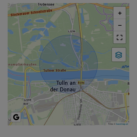
+
−
Tiles ©
basemap.at