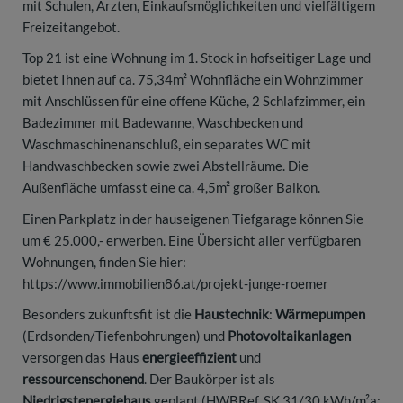
mit Schulen, Ärzten, Einkaufsmöglichkeiten und vielfältigem
Freizeitangebot.
Top 21 ist eine Wohnung im 1. Stock in hofseitiger Lage und
bietet Ihnen auf ca. 75,34m² Wohnfläche ein Wohnzimmer
mit Anschlüssen für eine offene Küche, 2 Schlafzimmer, ein
Badezimmer mit Badewanne, Waschbecken und
Waschmaschinenanschluß, ein separates WC mit
Handwaschbecken sowie zwei Abstellräume. Die
Außenfläche umfasst eine ca. 4,5m² großer Balkon.
Einen Parkplatz in der hauseigenen Tiefgarage können Sie
um € 25.000,- erwerben. Eine Übersicht aller verfügbaren
Wohnungen, finden Sie hier:
https://www.immobilien86.at/projekt-junge-roemer
Besonders zukunftsfit ist die
Haustechnik
:
Wärmepumpen
(Erdsonden/Tiefenbohrungen) und
Photovoltaikanlagen
versorgen das Haus
energieeffizient
und
ressourcenschonend
. Der Baukörper ist als
Niedrigstenergiehaus
geplant (HWBRef, SK 31/30 kWh/m²a;