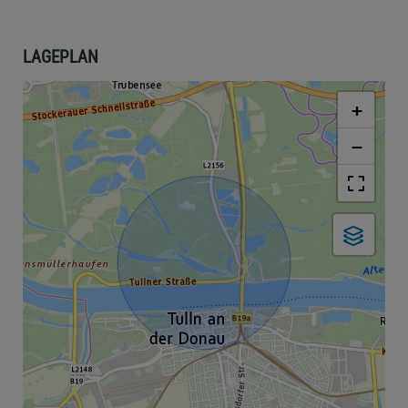
LAGEPLAN
+
−