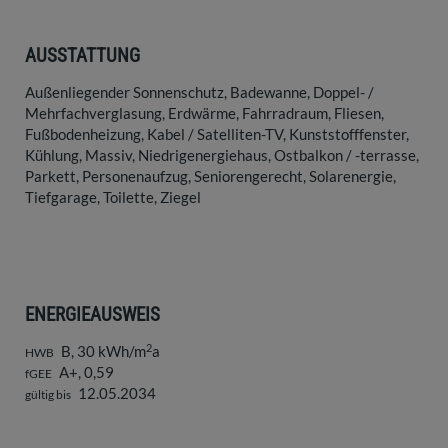
AUSSTATTUNG
Außenliegender Sonnenschutz
Badewanne
Doppel- /
Mehrfachverglasung
Erdwärme
Fahrradraum
Fliesen
Fußbodenheizung
Kabel / Satelliten-TV
Kunststofffenster
Kühlung
Massiv
Niedrigenergiehaus
Ostbalkon / -terrasse
Parkett
Personenaufzug
Seniorengerecht
Solarenergie
Tiefgarage
Toilette
Ziegel
ENERGIEAUSWEIS
2
B, 30 kWh/m
a
HWB
A+, 0,59
fGEE
12.05.2034
gültig bis