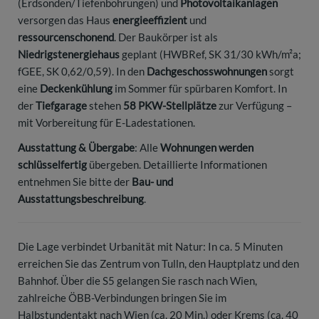
(Erdsonden/Tiefenbohrungen) und
Photovoltaikanlagen
versorgen das Haus
energieeffizient
und
ressourcenschonend
. Der Baukörper ist als
Niedrigstenergiehaus
geplant (HWBRef, SK 31/30 kWh/m²a;
fGEE, SK 0,62/0,59). In den
Dachgeschosswohnungen
sorgt
eine
Deckenkühlung
im Sommer für spürbaren Komfort. In
der
Tiefgarage
stehen
58 PKW-Stellplätze
zur Verfügung –
mit Vorbereitung für E-Ladestationen.
Ausstattung & Übergabe
: Alle
Wohnungen werden
schlüsselfertig
übergeben. Detaillierte Informationen
entnehmen Sie bitte der
Bau- und
Ausstattungsbeschreibung
.
Die Lage verbindet Urbanität mit Natur: In ca. 5 Minuten
erreichen Sie das Zentrum von Tulln, den Hauptplatz und den
Bahnhof. Über die S5 gelangen Sie rasch nach Wien,
zahlreiche ÖBB-Verbindungen bringen Sie im
Halbstundentakt nach Wien (ca. 20 Min.) oder Krems (ca. 40