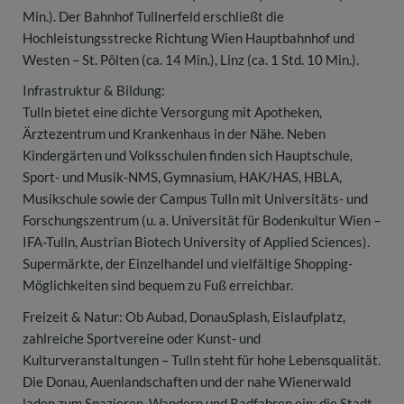
Min.). Der Bahnhof Tullnerfeld erschließt die
Hochleistungsstrecke Richtung Wien Hauptbahnhof und
Westen – St. Pölten (ca. 14 Min.), Linz (ca. 1 Std. 10 Min.).
Infrastruktur & Bildung:
Tulln bietet eine dichte Versorgung mit Apotheken,
Ärztezentrum und Krankenhaus in der Nähe. Neben
Kindergärten und Volksschulen finden sich Hauptschule,
Sport- und Musik-NMS, Gymnasium, HAK/HAS, HBLA,
Musikschule sowie der Campus Tulln mit Universitäts- und
Forschungszentrum (u. a. Universität für Bodenkultur Wien –
IFA-Tulln, Austrian Biotech University of Applied Sciences).
Supermärkte, der Einzelhandel und vielfältige Shopping-
Möglichkeiten sind bequem zu Fuß erreichbar.
Freizeit & Natur: Ob Aubad, DonauSplash, Eislaufplatz,
zahlreiche Sportvereine oder Kunst- und
Kulturveranstaltungen – Tulln steht für hohe Lebensqualität.
Die Donau, Auenlandschaften und der nahe Wienerwald
laden zum Spazieren, Wandern und Radfahren ein; die Stadt