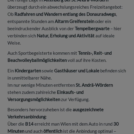
überzeugt durch ein abwechslungsreiches Freizeitangebot:
Ob
Radfahren und Wandern entlang des Donauradwegs
,
entspannte Stunden am
Altarm Greifenstein
oder ein
beeindruckender Ausblick von der
Tempelbergwarte
– hier
verbinden sich
Natur, Erholung und Aktivität
auf ideale
Weise.
Auch Sportbegeisterte kommen mit
Tennis-, Reit- und
Beachvolleyballmöglichkeiten
voll auf ihre Kosten.
Ein
Kindergarten
sowie
Gasthäuser und Lokale
befinden sich
in unmittelbarer Nähe.
Im nur wenige Minuten entfernten
St. Andrä-Wördern
stehen zudem zahlreiche
Einkaufs- und
Versorgungsmöglichkeiten
zur Verfügung.
Besonders hervorzuheben ist die
ausgezeichnete
Verkehrsanbindung
:
Über die
B14
erreicht man Wien mit dem Auto in rund
30
Minuten
und auch
öffentlich
ist die Anbindung optimal –