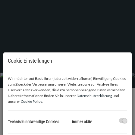
Einfamilienhaus auf Baugrund (KI-generiert)
Cookie Einstellungen
Wir möchten auf Basis Ihrer (jederzeit widerrufbaren) Einwilligung Cookies
zum Zweck der Verbesserung unserer Website sowie zur Analyse Ihres
Userverhaltens verwenden, die dazu personenbezogene Daten verarbeiten.
Nähere Informationen finden Sie in unserer
Datenschutzerklärung
und
unserer
Cookie Policy
.
BESCHREIBUNG
Ab sofort steht dieses
565 m² große Baugrundstück
(KG
Technisch notwendige Cookies
immer aktiv
Altenberg – EZ 790 – GST 294/32) zum Verkauf.