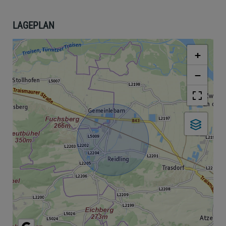
LAGEPLAN
+
−