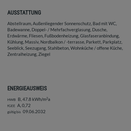
AUSSTATTUNG
Abstellraum
Außenliegender Sonnenschutz
Bad mit WC
Badewanne
Doppel- / Mehrfachverglasung
Dusche
Erdwärme
Fliesen
Fußbodenheizung
Glasfaseranbindung
Kühlung
Massiv
Nordbalkon / -terrasse
Parkett
Parkplatz
Seeblick
Seezugang
Stahlbeton
Wohnküche / offene Küche
Zentralheizung
Ziegel
ENERGIEAUSWEIS
2
B, 47.8 kWh/m
a
HWB
A, 0,72
fGEE
09.06.2032
gültig bis