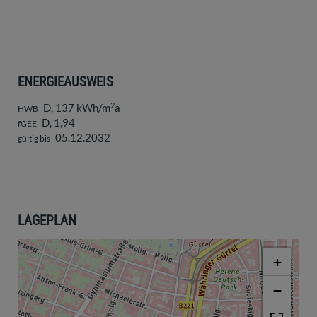
ENERGIEAUSWEIS
2
D, 137 kWh/m
a
HWB
D, 1,94
fGEE
05.12.2032
gültig bis
LAGEPLAN
+
−