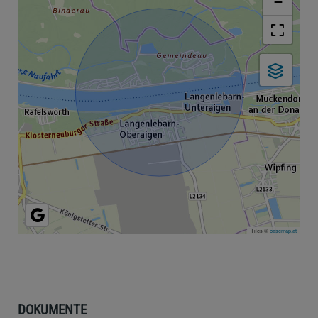
−
Tiles ©
basemap.at
DOKUMENTE