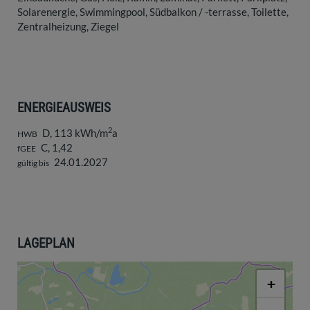
Solarenergie
Swimmingpool
Südbalkon / -terrasse
Toilette
Zentralheizung
Ziegel
ENERGIEAUSWEIS
2
D, 113 kWh/m
a
HWB
C, 1,42
fGEE
24.01.2027
gültig bis
LAGEPLAN
+