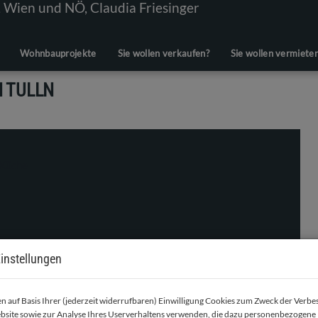
Wohnbauprojekte
Sie wollen verkaufen?
Sie wollen vermiete
 TULLN
instellungen
 auf Basis Ihrer (jederzeit widerrufbaren) Einwilligung Cookies zum Zweck der Verb
bsite sowie zur Analyse Ihres Userverhaltens verwenden, die dazu personenbezogene