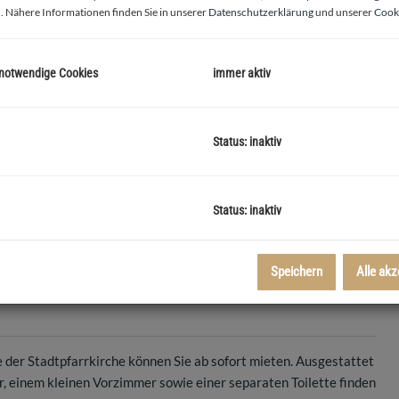
. Nähere Informationen finden Sie in unserer
Datenschutzerklärung
und unserer
Cooki
 notwendige Cookies
immer aktiv
Status: inaktiv
Status: inaktiv
Speichern
Alle akz
 der Stadtpfarrkirche können Sie ab sofort mieten. Ausgestattet
 einem kleinen Vorzimmer sowie einer separaten Toilette finden