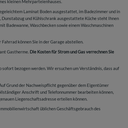
eines kleinen Mehrparteienhauses.
egeleichtem Laminat Boden ausgestattet, im Badezimmer und in
ld, Dunstabzug und Kühlschrank ausgestattete Küche steht Ihnen
st mit Badewanne, Waschbecken sowie einem Waschmaschinen
hr Fahrrad können Sie in der Garage abstellen.
lant Gastherme.
Die Kosten für Strom und Gas verrechnen Sie
b sofort bezogen werden. Wir ersuchen um Verständnis, dass auf
 Auf Grund der Nachweispflicht gegenüber dem Eigentümer
vollständiger Anschrift und Telefonnummer bearbeiten können,
genauen Liegenschaftsadresse erteilen können.
 Immobilienwirtschaft üblichen Geschäftsgebrauch des