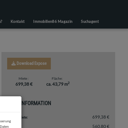
n?
Kontakt
Immobilien86 Magazin
Suchagent
Download Expose
Miete
Fläche
2
699,38 €
ca. 43,79 m
PREISINFORMATION
699,38 €
Gesamtmiete:
esserung
560,80 €
 Daten
Miete: