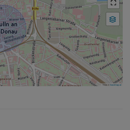
Tiles ©
basemap.at