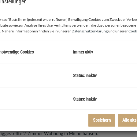
instellungen
 auf Basis Ihrer (jederzeit widerrufbaren) Einwilligung Cookies zum Zweck der Verb
bsite sowie zur Analyse Ihres Userverhaltens verwenden, die dazu personenbezogene
. Nähere Informationen finden Sie in unserer
Datenschutzerklärung
und unserer
Cooki
 notwendige Cookies
immer aktiv
Küchenbereich
Status: inaktiv
Status: inaktiv
Speichern
Alle akz
tiggestellte 2-Zimmer Wohnung in Michelhausen.