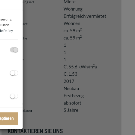
Miete
Vermarktungsart
Wohnung
Objektart
Erfolgreich vermietet
Miete
esserung
Wohnen
Nutzungsart
 Daten
2
ca. 59 m
e Policy
.
Fläche
2
ca. 59 m
Wohnfläche
1
Bäder
1
WC
1
Stellplätze
2
C, 55.6 kWh/m
a
HWB
C, 1,53
fGEE
2017
Baujahr
Neubau
Bauart
Erstbezug
Zustand
ab sofort
Beziehbar
5 Jahre
Max. Mietdauer
eptieren
KONTAKTIEREN SIE UNS