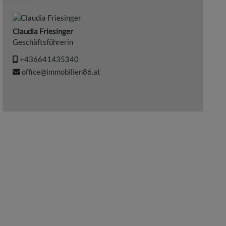
Claudia Friesinger
Geschäftsführerin
+436641435340
office@immobilien86.at