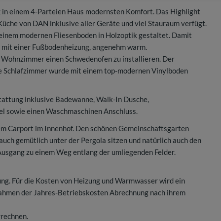
 in einem 4-Parteien Haus modernsten Komfort. Das Highlight
 Küche von DAN inklusive aller Geräte und viel Stauraum verfügt.
einem modernen Fliesenboden in Holzoptik gestaltet. Damit
zt mit einer Fußbodenheizung, angenehm warm.
m Wohnzimmer einen Schwedenofen zu installieren. Der
de Schlafzimmer wurde mit einem top-modernen Vinylboden
tattung inklusive Badewanne, Walk-In Dusche,
el sowie einen Waschmaschinen Anschluss.
em Carport im Innenhof. Den schönen Gemeinschaftsgarten
auch gemütlich unter der Pergola sitzen und natürlich auch den
 Ausgang zu einem Weg entlang der umliegenden Felder.
ng. Für die Kosten von Heizung und Warmwasser wird ein
 Rahmen der Jahres-Betriebskosten Abrechnung nach ihrem
rrechnen.