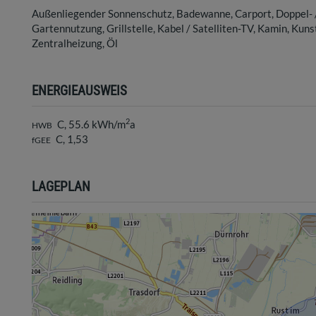
Außenliegender Sonnenschutz
Badewanne
Carport
Doppel-
Gartennutzung
Grillstelle
Kabel / Satelliten-TV
Kamin
Kunst
Zentralheizung
Öl
ENERGIEAUSWEIS
2
C, 55.6 kWh/m
a
HWB
C, 1,53
fGEE
LAGEPLAN