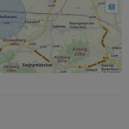
Tiles ©
basemap.at