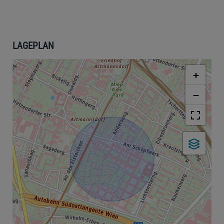
LAGEPLAN
+
−