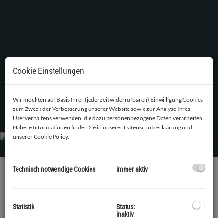
Cookie Einstellungen
Wir möchten auf Basis Ihrer (jederzeit widerrufbaren) Einwilligung Cookies
aktuelle Aufnahmen ... der Garten im Winter
zum Zweck der Verbesserung unserer Website sowie zur Analyse Ihres
Userverhaltens verwenden, die dazu personenbezogene Daten verarbeiten.
Nähere Informationen finden Sie in unserer
Datenschutzerklärung
und
unserer
Cookie Policy
.
Technisch notwendige Cookies
immer aktiv
BESCHREIBUNG
Zum Verkauf kommt ein 353m² großes Grundstück mit der
Statistik
Status:
inaktiv
Widmung Kleingarten für ganzjähriges Wohnen in der