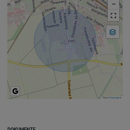
−
Tiles ©
basemap.at
DOKUMENTE