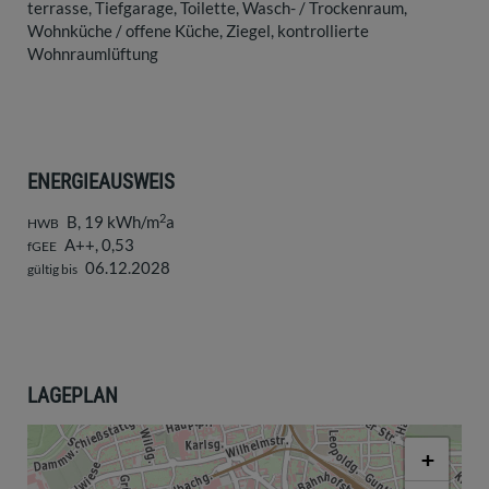
terrasse
Tiefgarage
Toilette
Wasch- / Trockenraum
Wohnküche / offene Küche
Ziegel
kontrollierte
Wohnraumlüftung
ENERGIEAUSWEIS
2
B, 19 kWh/m
a
HWB
A++, 0,53
fGEE
06.12.2028
gültig bis
LAGEPLAN
+