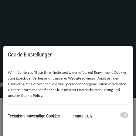
Cookie Einstellungen
Einrichtungsbeispiel - Wohnzimmer
Wir möchten auf Basis Ihrer (jederzeit widerrufbaren) Einwilligung Cookies
zum Zweck der Verbesserung unserer Website sowie zur Analyse Ihres
Userverhaltens verwenden, die dazu personenbezogene Daten verarbeiten.
Nähere Informationen finden Sie in unserer
Datenschutzerklärung
und
unserer
Cookie Policy
.
BESCHREIBUNG
Technisch notwendige Cookies
immer aktiv
Zur Kauf steht eine hochwertig ausgestattete 2-Zimmer-
Neubauwohnung mit ca. 54 m² Wohnfläche und einer rund