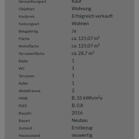
Kauf
Vermarktungsart
Wohnung
Objektart
Erfolgreich verkauft
Kaufpreis
Wohnen
Nutzungsart
Ja
Belagsfertig
2
ca. 125,07 m
Fläche
2
ca. 125,07 m
Wohnfläche
2
ca. 28,7 m
Terrassenfläche
1
Bäder
1
WC
1
Terrassen
1
Keller
2
Abstellräume
2
B, 35 kWh/m
a
HWB
B, 0,8
fGEE
2016
Baujahr
Neubau
Bauart
Erstbezug
Zustand
neuwertig
Hauszustand