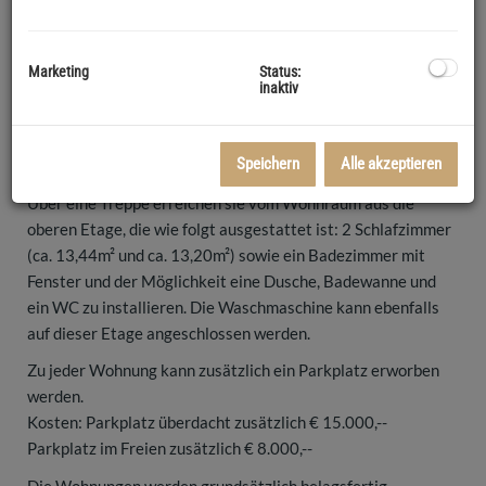
hat folgende Raumaufteilung:
In der 1. Etage befindet sich die Diele im Eingangsbereich
Marketing
Status:
(ca. 12,56m²) ein großer Wohnraum (ca. 44,79m²) mit
inaktiv
vorbereiteten Anschlüssen für eine Küche und Ausgang auf
die Terrasse. Weiteres ein großes Schlafzimmer, eine
Speichern
Alle akzeptieren
Speis, ein Abstellraum und ein separates WC.
Über eine Treppe erreichen sie vom Wohnraum aus die
oberen Etage, die wie folgt ausgestattet ist: 2 Schlafzimmer
(ca. 13,44m² und ca. 13,20m²) sowie ein Badezimmer mit
Fenster und der Möglichkeit eine Dusche, Badewanne und
ein WC zu installieren. Die Waschmaschine kann ebenfalls
auf dieser Etage angeschlossen werden.
Zu jeder Wohnung kann zusätzlich ein Parkplatz erworben
werden.
Kosten: Parkplatz überdacht zusätzlich € 15.000,--
Parkplatz im Freien zusätzlich € 8.000,--
Die Wohnungen werden grundsätzlich belagsfertig