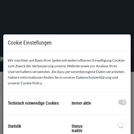
Cookie Einstellungen
Wir möchten auf Basis Ihrer (jederzeit widerrufbaren) Einwilligung Cookies
zum Zweck der Verbesserung unserer Website sowie zur Analyse Ihres
Userverhaltens verwenden, die dazu personenbezogene Daten verarbeiten.
Nähere Informationen finden Sie in unserer
Datenschutzerklärung
und
unserer
Cookie Policy
.
BESCHREIBUNG
An einer Top Adresse in Tulln, ca. 500 m (5 Gehminuten) vom
Technisch notwendige Cookies
immer aktiv
Hauptplatz stehen 6 Penthäuser in verschiedenen Größen
von 107m² bis 150m² zum Verkauf.
Diese Wohnung B 403 hat eine Größe von 125,07m² mit
Statistik
Status:
inaktiv
insgesamt 4 Zimmern, sowie eine Terrasse von 28,70 m² und