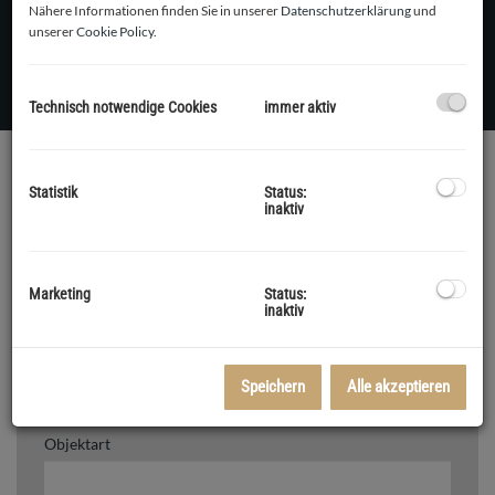
Nähere Informationen finden Sie in unserer
Datenschutzerklärung
und
unserer
Cookie Policy
.
Technisch notwendige Cookies
immer aktiv
IMMOBILIEN FINDEN
Statistik
Status:
inaktiv
Objektnummer
Marketing
Status:
inaktiv
Vermarktungsart
Speichern
Alle akzeptieren
Alle
Miete
Kauf
Objektart