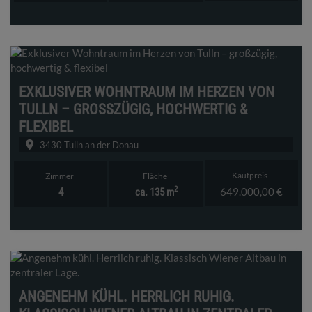
EXKLUSIVER WOHNTRAUM IM HERZEN VON
TULLN – GROSSZÜGIG, HOCHWERTIG & F
LEXIBEL
3430 Tulln an der Donau
Kaufpreis
Zimmer
Fläche
2
649.000,00 €
4
ca. 135 m
ANGENEHM KÜHL. HERRLICH RUHIG.