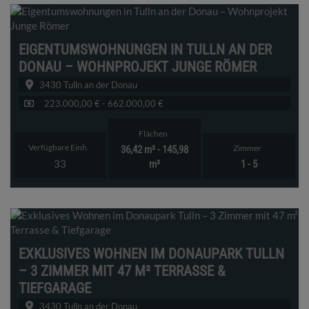
EIGENTUMSWOHNUNGEN IN TULLN AN DER
DONAU – WOHNPROJEKT JUNGE RÖMER
3430 Tulln an der Donau
223.000,00 € - 662.000,00 €
Flächen
Verfügbare Einh.
Zimmer
36,42 m² - 145,98
33
m²
1 - 5
EXKLUSIVES WOHNEN IM DONAUPARK TULLN
– 3 ZIMMER MIT 47 M² TERRASSE &
TIEFGARAGE
3430 Tulln an der Donau