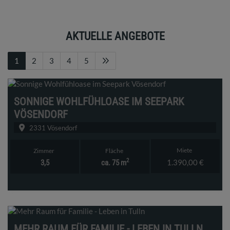
AKTUELLE ANGEBOTE
1
2
3
4
5
SONNIGE WOHLFÜHLOASE IM SEEPARK
VÖSENDORF
2331 Vösendorf
Miete
Zimmer
Fläche
2
1.390,00 €
3,5
ca. 75 m
MEHR RAUM FÜR FAMILIE - LEBEN IN TULLN