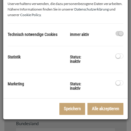
-
Userverhaltens verwenden, die dazu personenbezogene Daten verarbeiten.
Nähere Informationen finden Sie in unserer
Datenschutzerklärung
und
Zimmer
unserer
Cookie Policy
.
-
Wohnfläche (von/bis)
Technisch notwendige Cookies
immer aktiv
-
Nutzfläche (von/bis)
Statistik
Status:
inaktiv
-
Grundfläche (von/bis)
Marketing
Status:
inaktiv
-
Land
Speichern
Alle akzeptieren
Bundesland