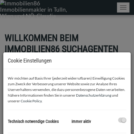
Navig
WILLKOMMEN BEIM
IMMOBILIEN86 SUCHAGENTEN
SERVICE
Cookie Einstellungen
Legen Sie jetzt Ihr individuelles Immobilien Suchprofil an und
Wir möchten auf Basis Ihrer (jederzeit widerrufbaren) Einwilligung Cookies
erhalten Sie passende Angebote sobald neue Immobilien in
zum Zweck der Verbesserung unserer Website sowie zur Analyse Ihres
unser Portfolio kommen.
Userverhaltens verwenden, die dazu personenbezogene Daten verarbeiten.
Nähere Informationen finden Sie in unserer
Datenschutzerklärung
und
unserer
Cookie Policy
.
Technisch notwendige Cookies
immer aktiv