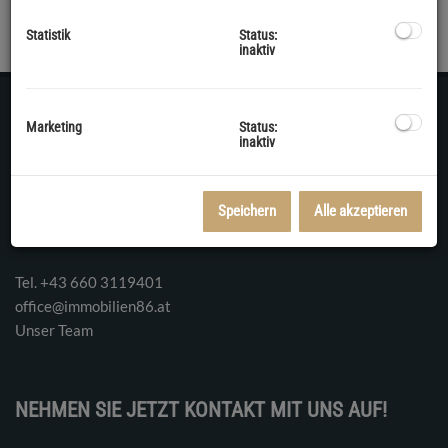
Statistik
Status:
inaktiv
Marketing
Status:
inaktiv
KONTAKT
Rudolfstraße 4
Speichern
Alle akzeptieren
3430 Tulln
Tel. ‭+43 660 3119401‬
office@immobilien86.at
Unser Team
NEHMEN SIE JETZT KONTAKT MIT UNS AUF!