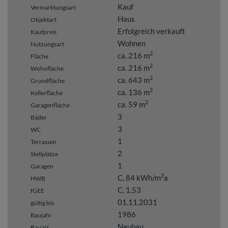
Kauf
Vermarktungsart
Haus
Objektart
Erfolgreich verkauft
Kaufpreis
Wohnen
Nutzungsart
2
ca. 216 m
Fläche
2
ca. 216 m
Wohnfläche
2
ca. 643 m
Grundfläche
2
ca. 136 m
Kellerfläche
2
ca. 59 m
Garagenfläche
3
Bäder
3
WC
1
Terrassen
2
Stellplätze
1
Garagen
2
C, 84 kWh/m
a
HWB
C, 1,53
fGEE
01.11.2031
gültig bis
1986
Baujahr
Neubau
Bauart