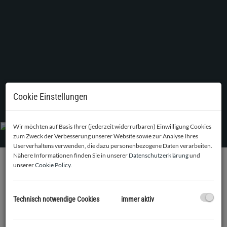
Cookie Einstellungen
Außenansicht straßenseitig
Wir möchten auf Basis Ihrer (jederzeit widerrufbaren) Einwilligung Cookies
zum Zweck der Verbesserung unserer Website sowie zur Analyse Ihres
Userverhaltens verwenden, die dazu personenbezogene Daten verarbeiten.
Nähere Informationen finden Sie in unserer
Datenschutzerklärung
und
unserer
Cookie Policy
.
BESCHREIBUNG
Das im Jahr 1987 ursprünglich als Einfamilienhaus
Technisch notwendige Cookies
immer aktiv
errichtete Gebäude wurde bis vor ein paar Jahren Jahren als
Kindergarten genutzt und kann nun durch umfassende