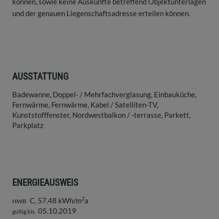
können, sowie keine Auskünfte betreffend Objektunterlagen
und der genauen Liegenschaftsadresse erteilen können.
AUSSTATTUNG
Badewanne
Doppel- / Mehrfachverglasung
Einbauküche
Fernwärme
Fernwärme
Kabel / Satelliten-TV
Kunststofffenster
Nordwestbalkon / -terrasse
Parkett
Parkplatz
ENERGIEAUSWEIS
2
C, 57.48 kWh/m
a
HWB
05.10.2019
gültig bis