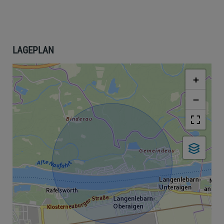
LAGEPLAN
+
−