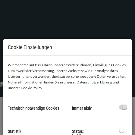
Cookie Einstellungen
Wir möchten auf Basis Ihrer (jederzeit widerrufbaren) Einwilligung Cookies
Wohnzimmer mit Zugang zur Loggia
zum Zweck der Verbesserung unserer Website sowie zur Analyse Ihres
Userverhaltens verwenden, die dazu personenbezogene Daten verarbeiten.
Nähere Informationen finden Sie in unserer
Datenschutzerklärung
und
unserer
Cookie Policy
.
Technisch notwendige Cookies
immer aktiv
BESCHREIBUNG
Ab sofort zur Vermietung kommt eine generalsanierte, helle,
Statistik
Status:
2
familiengerechte 3 Zimmer Mietwohnung mit
ca. 70,78 m
,