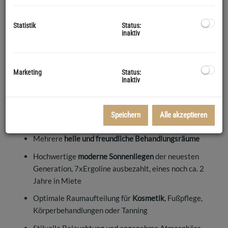
durch eine moderne Ausstattung, ein angenehmes Ambiente
und mehrere
hochqualitative Sonnenliegen
, die den Kunden
Statistik
Status:
inaktiv
ein erstklassiges Wohlfühlerlebnis ermöglichen.
Räumlichkeiten & Ausstattung
Das Studio präsentiert sich in einem gepflegten,
Marketing
Status:
zeitgemäßen Design und ist vollständig eingerichtet – ideal
inaktiv
für den sofortigen Weiterbetrieb.
Es erwarten Sie:
Speichern
Alle akzeptieren
Ein
einladender Empfangsbereich
mit Wartezone
Mehrere
helle und freundliche Behandlungsräume
Hochwertige
moderne Sonnenliegen
der neuesten
Generation, 7xErgoline ausbezahlt, eines noch ca. 2
Jahre in Miete
Optimale Raumaufteilung für
Kosmetik
, Fußpflege,
Körperbehandlungen oder Tanning
Stilvolle Beleuchtung und angenehme Atmosphäre