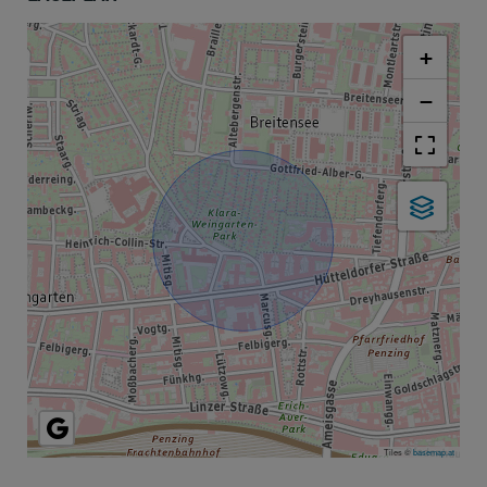
+
−
Tiles ©
basemap.at