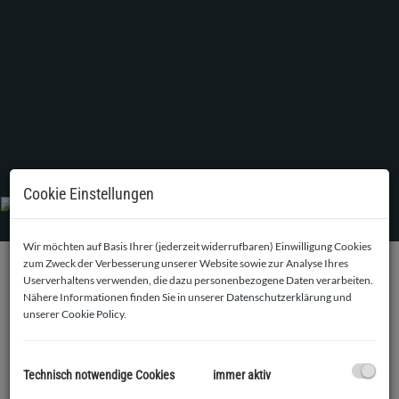
Cookie Einstellungen
Wir möchten auf Basis Ihrer (jederzeit widerrufbaren) Einwilligung Cookies
zum Zweck der Verbesserung unserer Website sowie zur Analyse Ihres
Userverhaltens verwenden, die dazu personenbezogene Daten verarbeiten.
BESCHREIBUNG
Nähere Informationen finden Sie in unserer
Datenschutzerklärung
und
unserer
Cookie Policy
.
Dieses top ausgestattete
Kosmetikstudio
bietet eine
perfekte Gelegenheit für Unternehmerinnen und
Unternehmer aus den Bereichen Beauty, Wellness und
Technisch notwendige Cookies
immer aktiv
Körperpflege. Die stilvollen Räumlichkeiten überzeugen