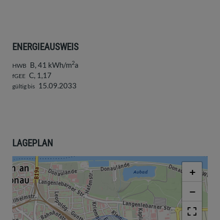
ENERGIEAUSWEIS
2
B, 41 kWh/m
a
HWB
C, 1,17
fGEE
15.09.2033
gültig bis
LAGEPLAN
+
−