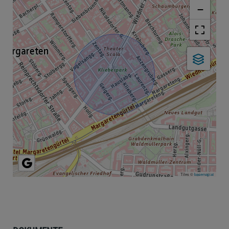
−
Tiles ©
basemap.at