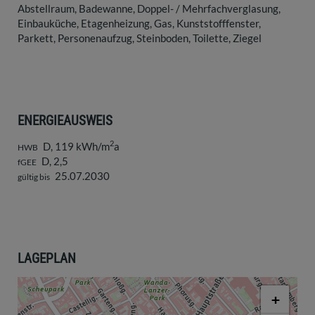
Abstellraum
Badewanne
Doppel- / Mehrfachverglasung
Einbauküche
Etagenheizung
Gas
Kunststofffenster
Parkett
Personenaufzug
Steinboden
Toilette
Ziegel
ENERGIEAUSWEIS
2
D, 119 kWh/m
a
HWB
D, 2,5
fGEE
25.07.2030
gültig bis
LAGEPLAN
+