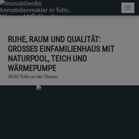
Navig
RUHE, RAUM UND QUALITÄT:
GROSSES EINFAMILIENHAUS MIT N
ATURPOOL, TEICH UND W
ÄRMEPUMPE
3430 Tulln an der Donau