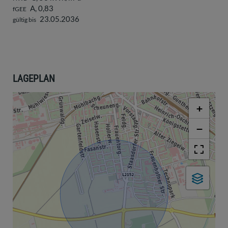
A, 0,83
fGEE
23.05.2036
gültig bis
LAGEPLAN
+
−