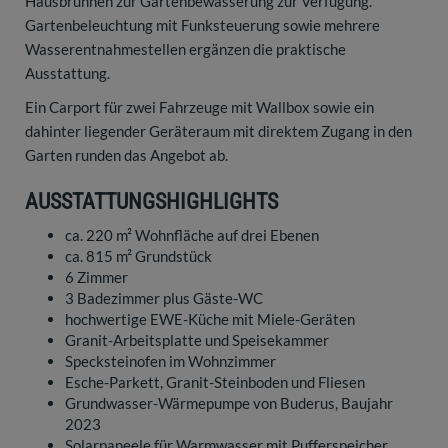
Hausbrunnen zur Gartenbewässerung zur Verfügung.
Gartenbeleuchtung mit Funksteuerung sowie mehrere
Wasserentnahmestellen ergänzen die praktische
Ausstattung.
Ein Carport für zwei Fahrzeuge mit Wallbox sowie ein
dahinter liegender Geräteraum mit direktem Zugang in den
Garten runden das Angebot ab.
AUSSTATTUNGSHIGHLIGHTS
ca. 220 m² Wohnfläche auf drei Ebenen
ca. 815 m² Grundstück
6 Zimmer
3 Badezimmer plus Gäste-WC
hochwertige EWE-Küche mit Miele-Geräten
Granit-Arbeitsplatte und Speisekammer
Specksteinofen im Wohnzimmer
Esche-Parkett, Granit-Steinboden und Fliesen
Grundwasser-Wärmepumpe von Buderus, Baujahr
2023
Solarpaneele für Warmwasser mit Pufferspeicher