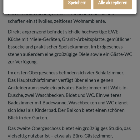
Speichern
Alle akzeptieren
dennoch klar in Wohn- und Essbereich gegliedert ist. Edle
Esche-Parkettböden, Granit-Steinboden und Fliesen
schaffen ein stilvolles, zeitloses Wohnambiente.
Direkt angrenzend befindet sich die hochwertige EWE-
Küche mit Miele-Geräten, Granit-Arbeitsplatte, gemütlicher
Essecke und praktischer Speisekammer. Im Erdgeschoss
stehen außerdem eine großzügige Diele sowie ein Gäste-WC
zur Verfügung.
Im ersten Obergeschoss befinden sich vier Schlafzimmer.
Das Hauptschlafzimmer verfügt über einen eigenen
Ankleideraum sowie ein privates Badezimmer mit Walk-in-
Dusche, zwei Waschbecken, Bidet und WC. Ein weiteres
Badezimmer mit Badewanne, Waschbecken und WC eignet
sich ideal als Kinderbad. Der Balkon bietet einen schönen
Blick in den Garten.
Das zweite Obergeschoss bietet ein großzügiges Studio, das
vielseitig nutzbar ist – etwa als Büro, Gästezimmer,