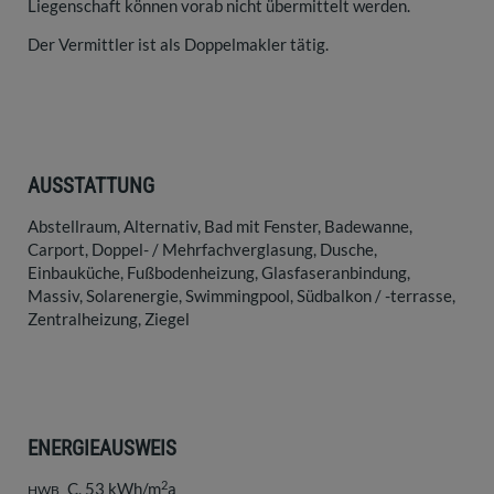
Liegenschaft können vorab nicht übermittelt werden.
Der Vermittler ist als Doppelmakler tätig.
AUSSTATTUNG
Abstellraum
Alternativ
Bad mit Fenster
Badewanne
Carport
Doppel- / Mehrfachverglasung
Dusche
Einbauküche
Fußbodenheizung
Glasfaseranbindung
Massiv
Solarenergie
Swimmingpool
Südbalkon / -terrasse
Zentralheizung
Ziegel
ENERGIEAUSWEIS
2
C, 53 kWh/m
a
HWB