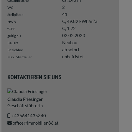
ca. 245 m
Gesamtfläche
2
WC
41
Stellplätze
2
C, 49.82 kWh/m
a
HWB
C, 1,22
fGEE
02.02.2023
gültig bis
Neubau
Bauart
ab sofort
Beziehbar
unbefristet
Max. Mietdauer
KONTAKTIEREN SIE UNS
Claudia Friesinger
Geschäftsführerin
+436641435340
office@immobilien86.at