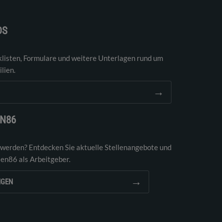
DS
klisten, Formulare und weitere Unterlagen rund um
lien.
→
EN86
 werden? Entdecken Sie aktuelle Stellenangebote und
ien86 als Arbeitgeber.
→
NGEN