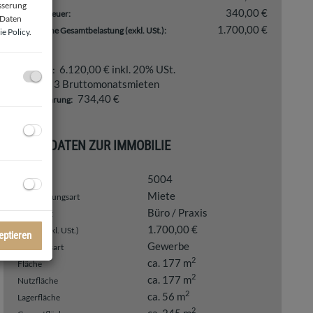
esserung
340,00 €
Umsatzsteuer:
 Daten
1.700,00 €
monatliche Gesamtbelastung (exkl. USt.):
e Policy
.
6.120,00 € inkl. 20% USt.
Provision:
3 Bruttomonatsmieten
Kaution:
734,40 €
Vergebührung:
BASISDATEN ZUR IMMOBILIE
 Büro (KI_bearbeitet)
5004
Objektnr.
Miete
Vermarktungsart
Büro / Praxis
Objektart
1.700,00 €
Miete (exkl. USt.)
eptieren
Gewerbe
Nutzungsart
2
ca. 177 m
Fläche
2
ca. 177 m
Nutzfläche
2
ca. 56 m
Lagerfläche
2