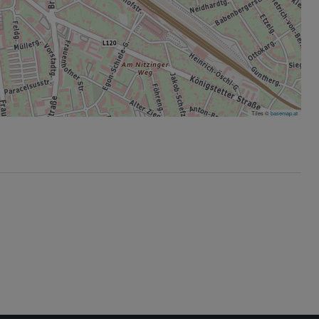
Tiles ©
basemap.at