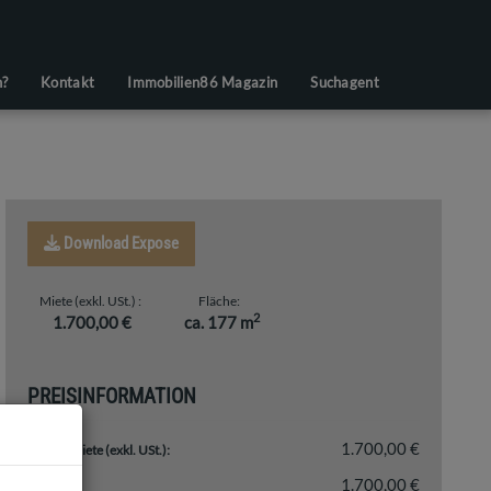
n?
Kontakt
Immobilien86 Magazin
Suchagent
Download Expose
Miete (exkl. USt.)
Fläche
2
1.700,00 €
ca. 177 m
PREISINFORMATION
1.700,00 €
Gesamtmiete (exkl. USt.):
1.700,00 €
Miete: