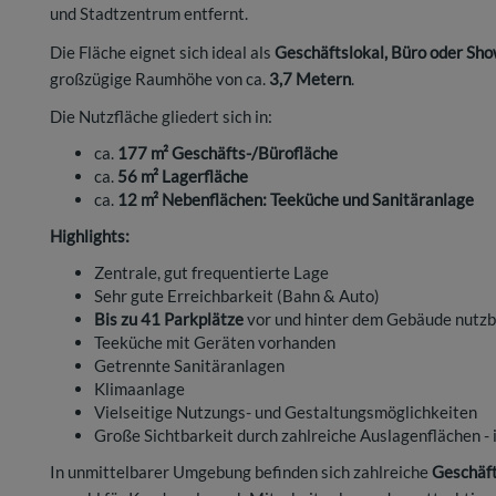
und Stadtzentrum entfernt.
Die Fläche eignet sich ideal als
Geschäftslokal, Büro oder Sh
großzügige Raumhöhe von ca.
3,7 Metern
.
Die Nutzfläche gliedert sich in:
ca.
177 m² Geschäfts-/Bürofläche
ca.
56 m² Lagerfläche
ca.
12 m² Nebenflächen: Teeküche und Sanitäranlage
Highlights:
Zentrale, gut frequentierte Lage
Sehr gute Erreichbarkeit (Bahn & Auto)
Bis zu 41 Parkplätze
vor und hinter dem Gebäude nutzb
Teeküche mit Geräten vorhanden
Getrennte Sanitäranlagen
Klimaanlage
Vielseitige Nutzungs- und Gestaltungsmöglichkeiten
Große Sichtbarkeit durch zahlreiche Auslagenflächen - 
In unmittelbarer Umgebung befinden sich zahlreiche
Geschäft