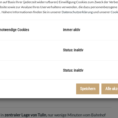
 auf Basis Ihrer (jederzeit widerrufbaren) Einwilligung Cookies zum Zweck der Verb
bsite sowie zur Analyse Ihres Userverhaltens verwenden, die dazu personenbezogene
. Nähere Informationen finden Sie in unserer
Datenschutzerklärung
und unserer
Cooki
 notwendige Cookies
immer aktiv
Status: inaktiv
Beispiel
Status: inaktiv
Speichern
Alle akz
in
zentraler Lage von Tulln
, nur wenige Minuten vom Bahnhof