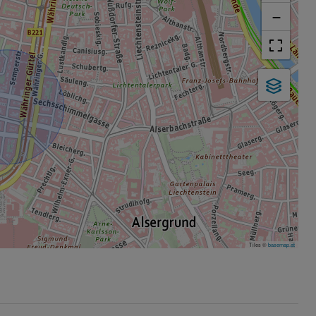
−
Tiles ©
basemap.at