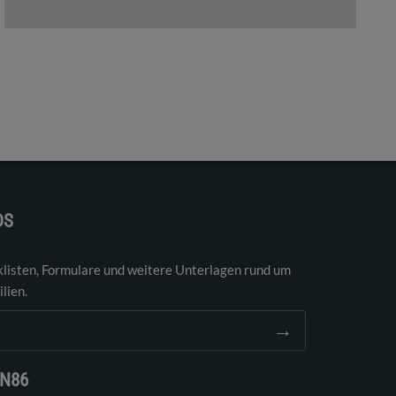
DS
klisten, Formulare und weitere Unterlagen rund um
lien.
→
EN86