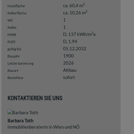
2
ca. 60,4 m
Nutzfläche
2
ca. 10,26 m
Kellerfläche
1
WC
1
Keller
2
D, 137 kWh/m
a
HWB
D, 1,94
fGEE
05.12.2032
gültig bis
1900
Baujahr
2026
Letzte Sanierung
Altbau
Bauart
sofort
Beziehbar
KONTAKTIEREN SIE UNS
Barbara Toth
Immobilienberaterin in Wien und NÖ