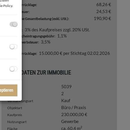
 Daten
68,26 €
Reparaturrücklage:
e Policy
.
24,53 €
Umsatzsteuer:
190,90 €
monatliche Gesamtbelastung (exkl. USt.):
3% des Kaufpreises zzgl. 20% USt.
Provision:
1,1%
Grundbucheintragungsgebühr:
3,5%
Grunderwerbsteuer:
15.000,00 € per Stichtag 02.02.2026
Reparaturrücklage:
BASISDATEN ZUR IMMOBILIE
5039
Objektnr.
eptieren
2
Zimmer
Kauf
Vermarktungsart
Büro / Praxis
Objektart
230.000,00 €
Kaufpreis
Gewerbe
Nutzungsart
2
ca. 60,4 m
Fläche