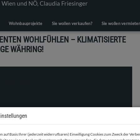
Wohnbauprojekte
Sie wollen verkaufen?
Sie wollen vermiete
IENTEN WOHLFÜHLEN – KLIMATISIERTE
AGE WÄHRING!
instellungen
 auf Basis Ihrer (jederzeit widerrufbaren) Einwilligung Cookies zum Zweck der Verb