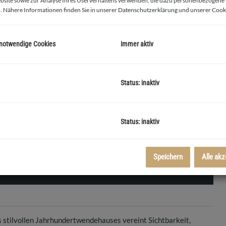
bsite sowie zur Analyse Ihres Userverhaltens verwenden, die dazu personenbezogene
. Nähere Informationen finden Sie in unserer
Datenschutzerklärung
und unserer
Cooki
 notwendige Cookies
immer aktiv
Status: inaktiv
Hofseitiger Raum mit Durchgang zum Verkaufsraum
Status: inaktiv
Speichern
Alle akz
s stilvollen Jahrhundertwendehauses vereint Sichtbarkeit,