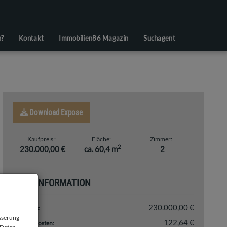
n?
Kontakt
Immobilien86 Magazin
Suchagent
Download Expose
Kaufpreis
Fläche
Zimmer
2
230.000,00 €
ca. 60,4 m
2
PREISINFORMATION
230.000,00 €
Kaufpreis:
esserung
122,64 €
Betriebskosten: