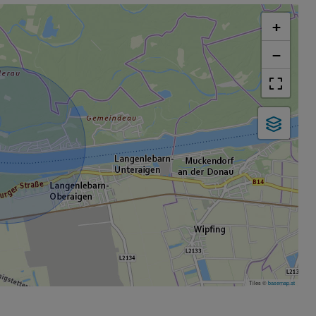
+
−
Tiles ©
basemap.at