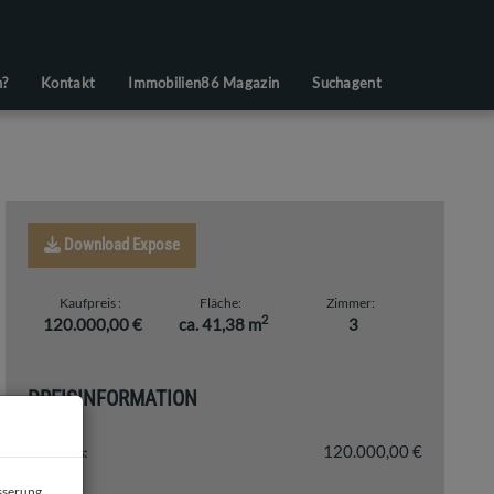
n?
Kontakt
Immobilien86 Magazin
Suchagent
Download Expose
Kaufpreis
Fläche
Zimmer
2
120.000,00 €
ca. 41,38 m
3
PREISINFORMATION
120.000,00 €
Kaufpreis:
esserung