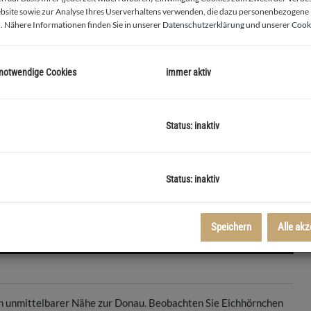
bsite sowie zur Analyse Ihres Userverhaltens verwenden, die dazu personenbezogene
. Nähere Informationen finden Sie in unserer
Datenschutzerklärung
und unserer
Cooki
 notwendige Cookies
immer aktiv
Status: inaktiv
Wohnberei
Status: inaktiv
Speichern
Alle akz
in unmittelbarer Nähe zur Donau. Beobachten Sie Eichhörnchen