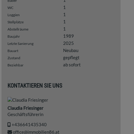
1
Bäder
1
WC
1
Loggien
1
Stellplätze
1
Abstellräume
1989
Baujahr
2025
Letzte Sanierung
Neubau
Bauart
gepflegt
Zustand
ab sofort
Beziehbar
KONTAKTIEREN SIE UNS
Claudia Friesinger
Geschäftsführerin
+436641435340
office@immobilien86.at