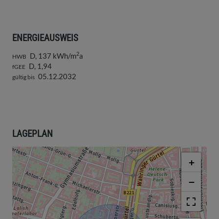
ENERGIEAUSWEIS
2
D, 137 kWh/m
a
HWB
D, 1,94
fGEE
05.12.2032
gültig bis
LAGEPLAN
+
−