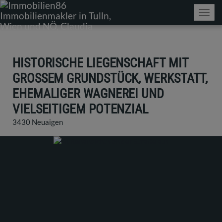
Navig
HISTORISCHE LIEGENSCHAFT MIT
GROSSEM GRUNDSTÜCK, WERKSTATT, E
HEMALIGER WAGNEREI UND V
IELSEITIGEM POTENZIAL
3430 Neuaigen