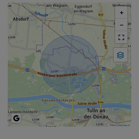
+
−
Tiles ©
basemap.at