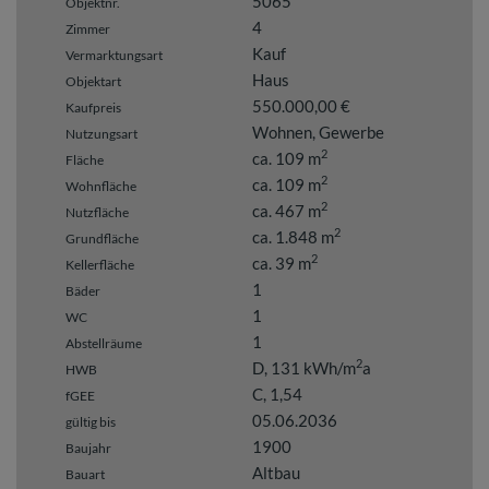
5065
Objektnr.
4
Zimmer
Kauf
Vermarktungsart
Haus
Objektart
550.000,00 €
Kaufpreis
Wohnen
Gewerbe
Nutzungsart
2
ca. 109 m
Fläche
2
ca. 109 m
Wohnfläche
2
ca. 467 m
Nutzfläche
2
ca. 1.848 m
Grundfläche
2
ca. 39 m
Kellerfläche
1
Bäder
1
WC
1
Abstellräume
2
D, 131 kWh/m
a
HWB
C, 1,54
fGEE
05.06.2036
gültig bis
1900
Baujahr
Altbau
Bauart