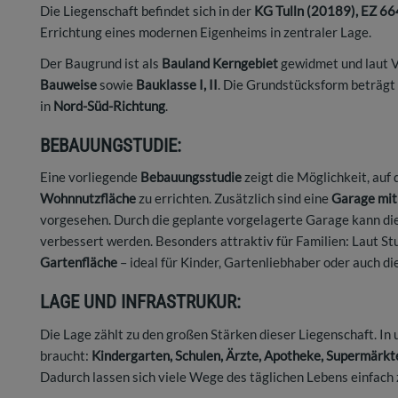
Die Liegenschaft befindet sich in der
KG Tulln (20189), EZ 66
Errichtung eines modernen Eigenheims in zentraler Lage.
Der Baugrund ist als
Bauland Kerngebiet
gewidmet und laut 
Bauweise
sowie
Bauklasse I, II
. Die Grundstücksform beträgt
in
Nord-Süd-Richtung
.
BEBAUUNGSTUDIE:
Eine vorliegende
Bebauungsstudie
zeigt die Möglichkeit, au
Wohnnutzfläche
zu errichten. Zusätzlich sind eine
Garage mit 
vorgesehen. Durch die geplante vorgelagerte Garage kann di
verbessert werden. Besonders attraktiv für Familien: Laut St
Gartenfläche
– ideal für Kinder, Gartenliebhaber oder auch di
LAGE UND INFRASTRUKUR:
Die Lage zählt zu den großen Stärken dieser Liegenschaft. In 
braucht:
Kindergarten, Schulen, Ärzte, Apotheke, Supermärk
Dadurch lassen sich viele Wege des täglichen Lebens einfach 