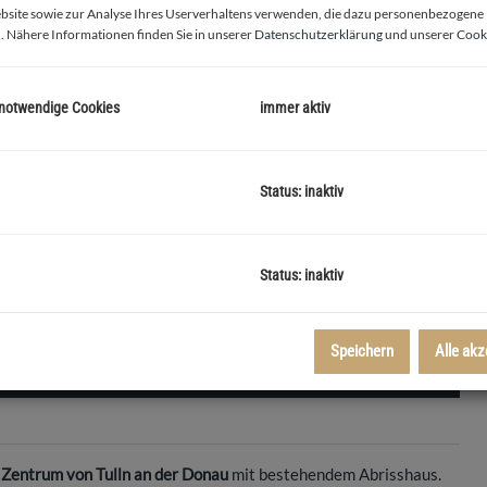
bsite sowie zur Analyse Ihres Userverhaltens verwenden, die dazu personenbezogene
. Nähere Informationen finden Sie in unserer
Datenschutzerklärung
und unserer
Cooki
 notwendige Cookies
immer aktiv
Status: inaktiv
Blick Ric
Status: inaktiv
Speichern
Alle akz
Zentrum von Tulln an der Donau
mit bestehendem Abrisshaus.