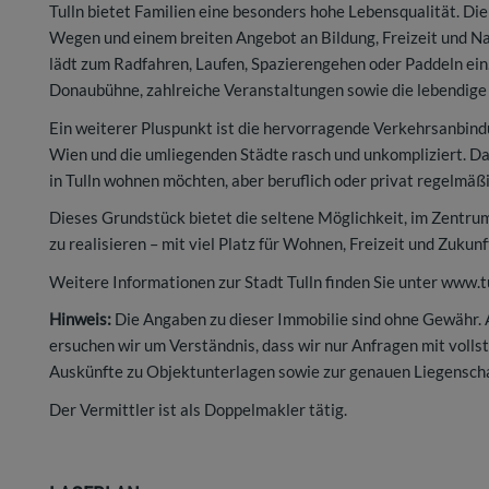
Tulln bietet Familien eine besonders hohe Lebensqualität. Di
Wegen und einem breiten Angebot an Bildung, Freizeit und Na
lädt zum Radfahren, Laufen, Spazierengehen oder Paddeln ein. A
Donaubühne, zahlreiche Veranstaltungen sowie die lebendige 
Ein weiterer Pluspunkt ist die hervorragende Verkehrsanbin
Wien und die umliegenden Städte rasch und unkompliziert. Dami
in Tulln wohnen möchten, aber beruflich oder privat regelmäß
Dieses Grundstück bietet die seltene Möglichkeit, im Zentr
zu realisieren – mit viel Platz für Wohnen, Freizeit und Zukunf
Weitere Informationen zur Stadt Tulln finden Sie unter
www.tu
Hinweis:
Die Angaben zu dieser Immobilie sind ohne Gewähr.
ersuchen wir um Verständnis, dass wir nur Anfragen mit voll
Auskünfte zu Objektunterlagen sowie zur genauen Liegenscha
Der Vermittler ist als Doppelmakler tätig.