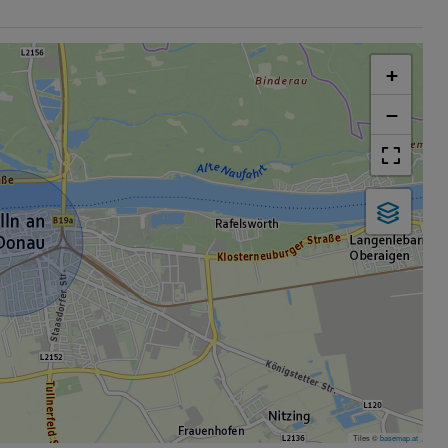
+
−
Tiles ©
basemap.at