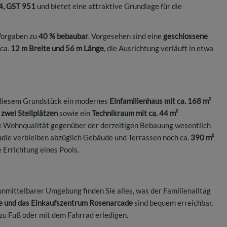
4, GST 951
und bietet eine attraktive Grundlage für die
Vorgaben zu
40 % bebaubar
. Vorgesehen sind eine
geschlossene
 ca.
12 m Breite und 56 m Länge
, die Ausrichtung verläuft in etwa
f diesem Grundstück ein modernes
Einfamilienhaus mit ca. 168 m²
zwei Stellplätzen
sowie ein
Technikraum mit ca. 44 m²
e Wohnqualität gegenüber der derzeitigen Bebauung wesentlich
udie verbleiben abzüglich Gebäude und Terrassen noch ca.
390 m²
e Errichtung eines Pools.
unmittelbarer Umgebung finden Sie alles, was der Familienalltag
te und das Einkaufszentrum Rosenarcade
sind bequem erreichbar.
zu Fuß oder mit dem Fahrrad erledigen.