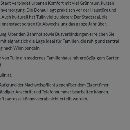
e Stadt verbindet urbanen Komfort mit viel Grünraum, kurzen
hversorgung. Die Donau liegt praktisch vor der Haustüre und
uch kulturell hat Tulln viel zu bieten: Der Stadtsaal, die
Innenstadt sorgen für Abwechslung das ganze Jahr über.
dung. Über den Bahnhof sowie Busverbindungen erreichen Sie
t eignet sich die Lage ideal für Familien, die ruhig und zentral
ig nach Wien pendeln.
um von Tulln ein modernes Familienhaus mit großzügigem Garten
t.
lln.at
.
 Aufgrund der Nachweispflicht gegenüber dem Eigentümer
ständiger Anschrift und Telefonnummer bearbeiten können.
ftsadresse können vorab nicht erteilt werden.