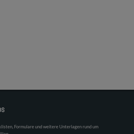
DS
klisten, Formulare und weitere Unterlagen rund um
lien.