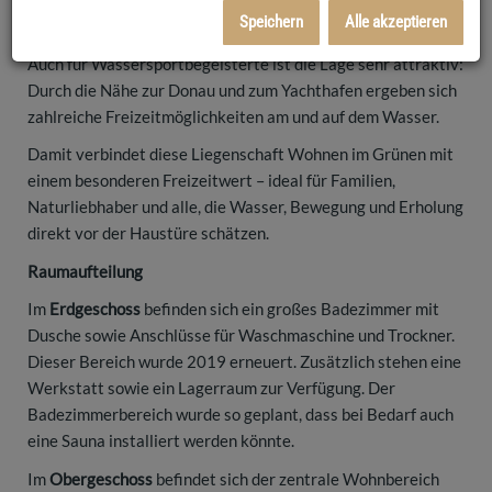
Speichern
Alle akzeptieren
Grünen.
Auch für Wassersportbegeisterte ist die Lage sehr attraktiv:
Durch die Nähe zur Donau und zum Yachthafen ergeben sich
zahlreiche Freizeitmöglichkeiten am und auf dem Wasser.
Damit verbindet diese Liegenschaft Wohnen im Grünen mit
einem besonderen Freizeitwert – ideal für Familien,
Naturliebhaber und alle, die Wasser, Bewegung und Erholung
direkt vor der Haustüre schätzen.
Raumaufteilung
Im
Erdgeschoss
befinden sich ein großes Badezimmer mit
Dusche sowie Anschlüsse für Waschmaschine und Trockner.
Dieser Bereich wurde 2019 erneuert. Zusätzlich stehen eine
Werkstatt sowie ein Lagerraum zur Verfügung. Der
Badezimmerbereich wurde so geplant, dass bei Bedarf auch
eine Sauna installiert werden könnte.
Im
Obergeschoss
befindet sich der zentrale Wohnbereich