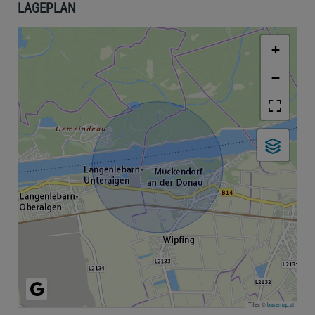
LAGEPLAN
+
−
Tiles ©
basemap.at