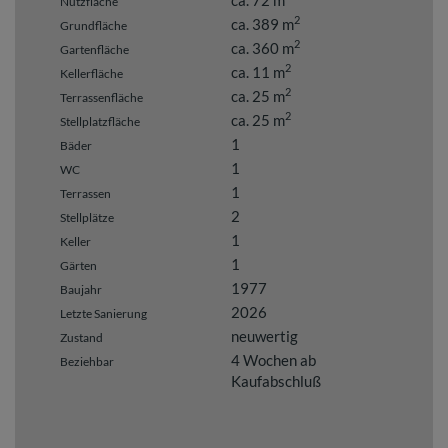
Nutzfläche
2
ca. 389 m
Grundfläche
2
ca. 360 m
Gartenfläche
2
ca. 11 m
Kellerfläche
2
ca. 25 m
Terrassenfläche
2
ca. 25 m
Stellplatzfläche
1
Bäder
1
WC
1
Terrassen
2
Stellplätze
1
Keller
1
Gärten
1977
Baujahr
2026
Letzte Sanierung
neuwertig
Zustand
4 Wochen ab
Beziehbar
Kaufabschluß