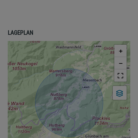
LAGEPLAN
+
−