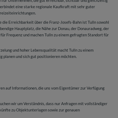
 für Unternehmen, die gut erreichbar, sichtbar und gleichzeitig
erbindet eine starke regionale Kaufkraft mit sehr guter
reizeiteinrichtungen.
 die Erreichbarkeit über die Franz-Josefs-Bahn ist Tulln sowohl
 lebendige Hauptplatz, die Nähe zur Donau, der Donauradweg, der
 für Frequenz und machen Tulln zu einem gefragten Standort für
rzelung und hoher Lebensqualität macht Tulln zu einem
g planen und sich gut positionieren möchten.
ren auf Informationen, die uns vom Eigentümer zur Verfügung
chen wir um Verständnis, dass nur Anfragen mit vollständiger
künfte zu Objektunterlagen sowie zur genauen