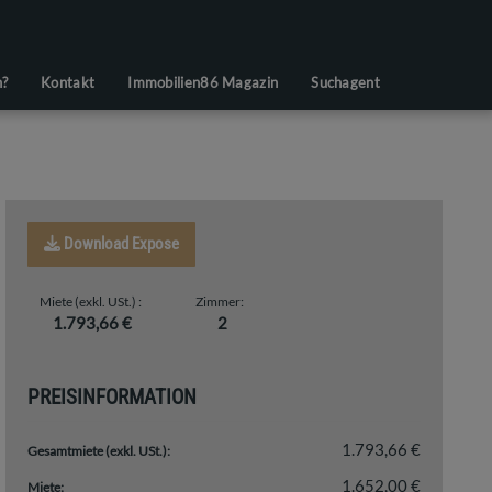
n?
Kontakt
Immobilien86 Magazin
Suchagent
Download Expose
Miete (exkl. USt.)
Zimmer
1.793,66 €
2
PREISINFORMATION
1.793,66 €
Gesamtmiete (exkl. USt.):
1.652,00 €
Miete: