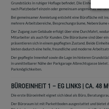
Grundstücks in ruhiger Hoflage befindet. Die Einheiten verfüg
nach Platzbedarf einzeln oder gemeinsam angemietet werden
Bei gemeinsamer Anmietung entsteht eine Bürofläche mit insge
mehrere Arbeitsbereiche, Besprechungsräume, Nebenräume o
Der Zugang zum Gebäude erfolgt über eine Durchfahrt, wodurc
Mitarbeiter als auch für Kunden. Die Büroräume sind über ei
präsentieren sich in einem gepflegten Zustand. Beide Einhei
bieten dadurch eine helle, freundliche und moderne Arbeitsa
Der gepflegte Innenhof sowie die Lage im hinteren Grundstück
in unmittelbarer Nähe der Parkgarage Albrechtsgasse bietet z
Parkmöglichkeiten.
BÜROEINHEIT 1 – EG LINKS | CA. 48 M
Die erste Büroeinheit eignet sich ideal als Büro, Beratungsra
Der Büroraum ist mit Parkettboden ausgestattet und bietet d