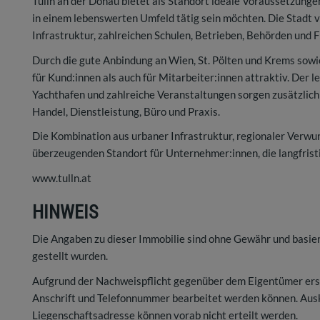
Tulln an der Donau bietet als Standort ideale Voraussetzungen
in einem lebenswerten Umfeld tätig sein möchten. Die Stadt v
Infrastruktur, zahlreichen Schulen, Betrieben, Behörden und F
Durch die gute Anbindung an Wien, St. Pölten und Krems sowie
für Kund:innen als auch für Mitarbeiter:innen attraktiv. Der
Yachthafen und zahlreiche Veranstaltungen sorgen zusätzlich
Handel, Dienstleistung, Büro und Praxis.
Die Kombination aus urbaner Infrastruktur, regionaler Verwu
überzeugenden Standort für Unternehmer:innen, die langfristi
www.tulln.at
HINWEIS
Die Angaben zu dieser Immobilie sind ohne Gewähr und basie
gestellt wurden.
Aufgrund der Nachweispflicht gegenüber dem Eigentümer ersu
Anschrift und Telefonnummer bearbeitet werden können. Aus
Liegenschaftsadresse können vorab nicht erteilt werden.