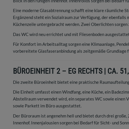
Blick in den ruhigen Innenhof. Innenrollos sorgen bei Bedarf f
Eine moderne Glasabtrennung schafft eine klare räumliche Str
Ergänzend steht ein Sozialraum zur Verfügung, der ebenfalls 
Küchenzeile untergebracht werden. Zwei Oberlichten sorgen 
Das WC wird neu errichtet und mit Fliesenboden ausgestattet
Für Komfort im Arbeitsalltag sorgen eine Klimaanlage, Pende
vorbereitete Glasfaseranbindung als zeitgemäße Grundlage fü
BÜROEINHEIT 2 – EG RECHTS | CA. 51
Die zweite Büroeinheit bietet eine praktische Raumaufteilu
Die Einheit umfasst einen Windfang, eine Küche, ein Badezi
Abstellraum verwendet wird, ein separates WC sowie einen Vo
sowie Parkett im Büro ausgestattet.
Der Büroraum ist angenehm hell und bietet durch drei große, 
Innenhof. Innenjalousien sorgen bei Bedarf für Sicht- und Son