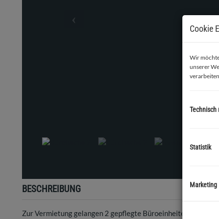
Cookie E
Wir möchten
unserer We
verarbeiten
Technisch
Büro
Statistik
Marketing
BESCHREIBUNG
Zur Vermietung gelangen 2 gepflegte Büroeinheiten im Erdges