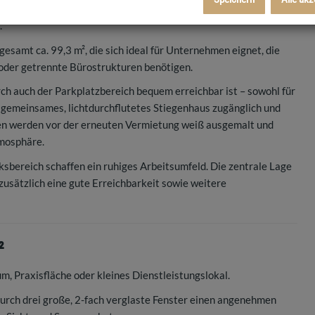
en über ca. 48 m² sowie ca. 51,3 m² Nutzfläche und können je
.
samt ca. 99,3 m², die sich ideal für Unternehmen eignet, die
der getrennte Bürostrukturen benötigen.
h auch der Parkplatzbereich bequem erreichbar ist – sowohl für
n gemeinsames, lichtdurchflutetes Stiegenhaus zugänglich und
ten werden vor der erneuten Vermietung weiß ausgemalt und
tmosphäre.
sbereich schaffen ein ruhiges Arbeitsumfeld. Die zentrale Lage
usätzlich eine gute Erreichbarkeit sowie weitere
²
um, Praxisfläche oder kleines Dienstleistungslokal.
urch drei große, 2-fach verglaste Fenster einen angenehmen