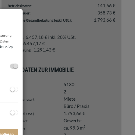
141,66 €
Betriebskosten:
358,73 €
Umsatzsteuer:
1.793,66 €
monatliche Gesamtbelastung (exkl. USt.):
esserung
6.457,18 € inkl. 20% USt.
Provision:
 Daten
6.457,17 €
Kaution:
e Policy
.
1.291,43 €
Vergebührung:
BASISDATEN ZUR IMMOBILIE
5130
Objektnr.
2
Zimmer
Miete
Vermarktungsart
Büro / Praxis
Objektart
1.793,66 €
Miete (exkl. USt.)
Gewerbe
Nutzungsart
2
ca. 99,3 m
Bürofläche
eptieren