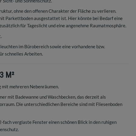
ür Sicht- und Sonnenschutz.
uktur, ohne den offenen Charakter der Fläche zu verlieren.
mit Parkettboden ausgestattet ist. Hier könnte bei Bedarf eine
zusätzlich für Tageslicht und eine angenehme Raumatmosphäre.
.
lleuchten im Bürobereich sowie eine vorhandene bzw.
r schnelles Arbeiten.
,3 M²
ng mit mehreren Nebenräumen.
mmer mit Badewanne und Waschbecken, das derzeit als
rraum. Die unterschiedlichen Bereiche sind mit Fliesenboden
2-fach verglaste Fenster einen schönen Blick in den ruhigen
nenschutz.