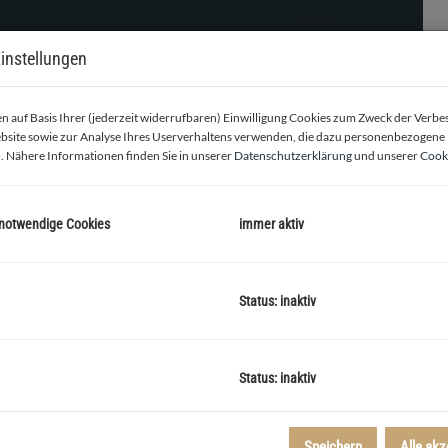
instellungen
 auf Basis Ihrer (jederzeit widerrufbaren) Einwilligung Cookies zum Zweck der Verb
bsite sowie zur Analyse Ihres Userverhaltens verwenden, die dazu personenbezogene
. Nähere Informationen finden Sie in unserer
Datenschutzerklärung
und unserer
Cooki
 notwendige Cookies
immer aktiv
fläche 2
Status: inaktiv
Status: inaktiv
choss eines Gebäudes, das sich im hinteren Bereich des
Speichern
Alle akz