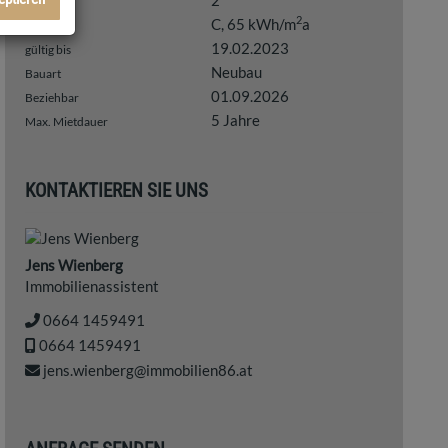
2
WC
2
C, 65 kWh/m
a
HWB
19.02.2023
gültig bis
Neubau
Bauart
01.09.2026
Beziehbar
5 Jahre
Max. Mietdauer
KONTAKTIEREN SIE UNS
Jens Wienberg
Immobilienassistent
0664 1459491
0664 1459491
jens.wienberg@immobilien86.at