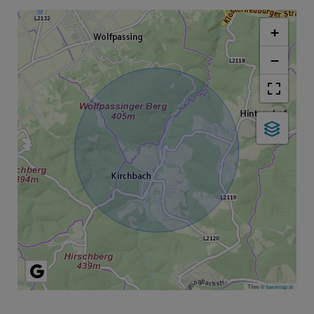
+
−
Tiles ©
basemap.at