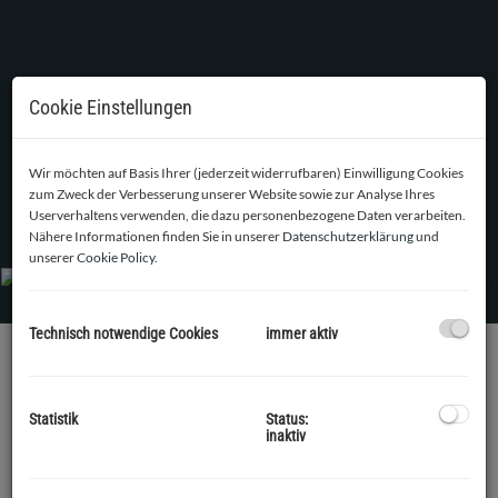
Cookie Einstellungen
Wir möchten auf Basis Ihrer (jederzeit widerrufbaren) Einwilligung Cookies
zum Zweck der Verbesserung unserer Website sowie zur Analyse Ihres
Außenansicht
Userverhaltens verwenden, die dazu personenbezogene Daten verarbeiten.
Nähere Informationen finden Sie in unserer
Datenschutzerklärung
und
unserer
Cookie Policy
.
Technisch notwendige Cookies
immer aktiv
BESCHREIBUNG
Statistik
Status:
Zum Verkauf kommt ein idyllisch in Unterkirchbach im
inaktiv
2
Wienerwald gelegenes Architektenhaus auf einem 1359m
großem Grundstück. 1997 errichtet, bietet die Liegenschaft