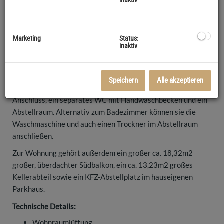
Wohnfläche.
Alle Räume sind vom Vorraum aus zentral begehbar und
Marketing
Status:
gliedern sich wie folgt auf:
inaktiv
Ein großzügiger, ca. 43,22m2 großer Wohnraum mit einer
neuwertigen maßangefertigten Tischler-Vollholz-Küche mit
großer Kochinsel, 3 Schlafzimmer, ca. 15 bzw 13m2 groß, ein
Speichern
Alle akzeptieren
Bad mit Badewanne, Dusche und Waschmaschinen-
Anschluss, ein separates WC mit Handwaschbecken und ein
Abstellraum. Alternativ zum Badezimmer können sie die
Waschmaschine und auch einen Trockner im Abstellraum
anschließen.
Zur Wohnung gehört außerdem ein großer ca. 18,32m2
großer, überdachter Südbalkon, ein ca. 13,23m2 großes
Kellerabteil sowie ein KFZ-Abstellplatz im hauseigenen
Parkhaus.
Technische Details:
Wohnraumlüftung