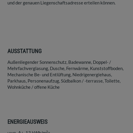
und der genauen Liegenschaftsadresse erteilen können.
AUSSTATTUNG
Außenliegender Sonnenschutz
Badewanne
Doppel- /
Mehrfachverglasung
Dusche
Fernwärme
Kunststoffboden
Mechanische Be- und Entlüftung
Niedrigenergiehaus
Parkhaus
Personenaufzug
Südbalkon / -terrasse
Toilette
Wohnküche / offene Küche
ENERGIEAUSWEIS
2
A+, 13 kWh/m
a