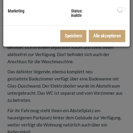
Zur Vermietung kommt eine schöne, eben erst
generalsanierte 3-Zimmer Wohnung in zentraler Tullner
Marketing
Status:
Lage.
inaktiv
Im 3. Stock gelegen finden sie hier 3 große Zimmer mit frisch
abgeschliffenen und geölten Holzböden. Die nagelneue
Speichern
Alle akzeptieren
Einbauküche mit allen Geräten inklusive Geschirrspüler
befindet sich in einem separaten Raum und steht ihnen
ablösefrei zur Verfügung. Dort befindet sich auch der
Anschluss für die Waschmaschine.
Das dahinter liegende, ebenso komplett neu
gestaltete Badezimmer verfügt über eine Badewanne mit
Glas-Duschwand. Der Elektroboiler wurde im Abstellraum
untergebracht. Das WC ist separat und vom Vorzimmer aus
zu betreten.
Für ihr Fahrzeug steht ihnen ein Abstellplatz am
hauseigenen Parkplatz hinter dem Gebäude zur Verfügung,
weiter verfügt die Wohnung natürlich auch über ein
Kellerabteil.