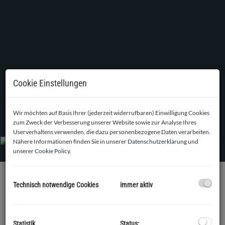
Cookie Einstellungen
Wohnzimmer
Wir möchten auf Basis Ihrer (jederzeit widerrufbaren) Einwilligung Cookies
zum Zweck der Verbesserung unserer Website sowie zur Analyse Ihres
Userverhaltens verwenden, die dazu personenbezogene Daten verarbeiten.
Nähere Informationen finden Sie in unserer
Datenschutzerklärung
und
unserer
Cookie Policy
.
Technisch notwendige Cookies
immer aktiv
BESCHREIBUNG
Ab sofort kommt diese top-ausgestattete, ca. 53m² große,
helle 2-Zimmer Maisonette Wohnung in zentrumsnaher
Statistik
Status: