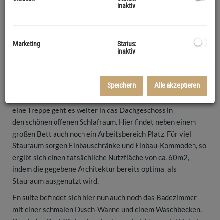
inaktiv
Lage zur Vermietung.
Der Wohnraum dieser sehr clever geplanten Wohnung
bietet Platz für eine schöne Einbauküche, eine gemütliche
Marketing
Status:
Sofa Ecke sowie einen Esstisch und öffnet sich auf die
inaktiv
24m² große Terrasse mit Blick über die Dächer Tullns. Die
Terrasse ist bereits mit 2 großen Markisen ausgestattet. Auf
Speichern
Alle akzeptieren
dieser Etage finden sie außerdem ein WC sowie einen
kleinen Abstellraum mit Platz für die Waschmaschine. Über
eine Treppe geht es weiter in das Dachgeschoss in
den schönen offenen Schlafraum. Hier findet neben einem
großen Bett auch noch ein Arbeitsbereich Platz. Für viel
Stauraum sorgen Einbauschränke und Einbau-Kommoden, so
ergibt sich einen tatsächliche Nutzfläche von ca. 60m2,
indem die gegebene Architektur bereits optimal als
Stauraum ausgenutzt wird.
En suite befindet sich hier nun auch noch das Badezimmer
mit einer schmalen Dusch-Wanne und einem Waschbecken.