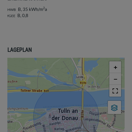
2
B, 35 kWh/m
a
HWB
B, 0,8
fGEE
LAGEPLAN
+
−