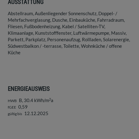
AUSSTATTUNG
Abstellraum
Außenliegender Sonnenschutz
Doppel- /
Mehrfachverglasung
Dusche
Einbauküche
Fahrradraum
Fliesen
Fußbodenheizung
Kabel / Satelliten-TV
Klimaanlage
Kunststofffenster
Luftwärmepumpe
Massiv
Parkett
Parkplatz
Personenaufzug
Rollladen
Solarenergie
Südwestbalkon / -terrasse
Toilette
Wohnküche / offene
Küche
ENERGIEAUSWEIS
2
B, 30.4 kWh/m
a
HWB
0,59
fGEE
12.12.2025
gültig bis