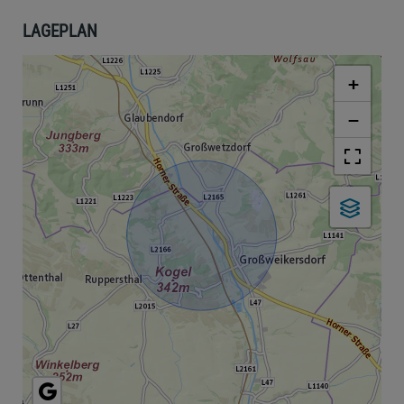
LAGEPLAN
+
−