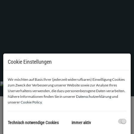
Cookie Einstellungen
Wohnzimmer mit Ausgang zum Balkon
Wir möchten auf Basis Ihrer (jederzeit widerrufbaren) Einwilligung Cookies
zum Zweck der Verbesserung unserer Website sowie zur Analyse Ihres
Userverhaltens verwenden, die dazu personenbezogene Daten verarbeiten.
Nähere Informationen finden Sie in unserer
Datenschutzerklärung
und
unserer
Cookie Policy
.
BESCHREIBUNG
Technisch notwendige Cookies
immer aktiv
Ab sofort kommt diese top-ausgestattete, ca. 55,79
m² große, helle 2-Zimmer Wohnung zur Vermietung. Sie