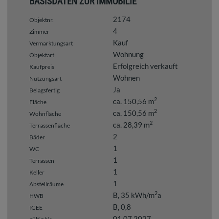
BASISDATEN ZUR IMMOBILIE
2174
Objektnr.
4
Zimmer
Kauf
Vermarktungsart
Wohnung
Objektart
Erfolgreich verkauft
Kaufpreis
Wohnen
Nutzungsart
Ja
Belagsfertig
2
ca. 150,56 m
Fläche
2
ca. 150,56 m
Wohnfläche
2
ca. 28,39 m
Terrassenfläche
2
Bäder
1
WC
1
Terrassen
1
Keller
1
Abstellräume
2
B, 35 kWh/m
a
HWB
B, 0,8
fGEE
01.07.2027