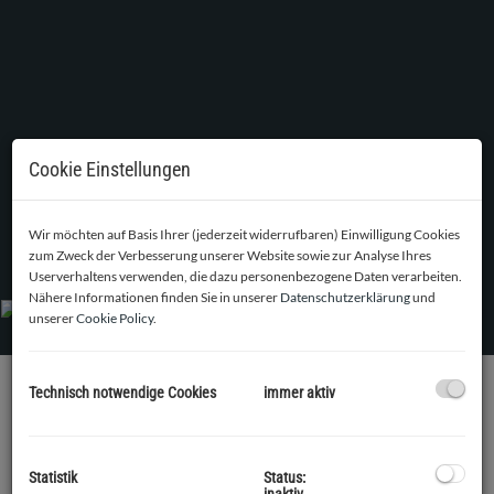
Cookie Einstellungen
Wir möchten auf Basis Ihrer (jederzeit widerrufbaren) Einwilligung Cookies
Maisonette verkauft
zum Zweck der Verbesserung unserer Website sowie zur Analyse Ihres
Userverhaltens verwenden, die dazu personenbezogene Daten verarbeiten.
Nähere Informationen finden Sie in unserer
Datenschutzerklärung
und
unserer
Cookie Policy
.
Technisch notwendige Cookies
immer aktiv
BESCHREIBUNG
An einer Top Adresse in Tulln, ca. 500 m (5 Gehminuten) vom
Statistik
Status:
Hauptplatz stehen 6 Penthäuser in verschiedenen Größen