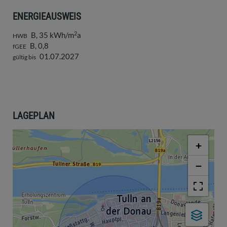
ENERGIEAUSWEIS
2
B, 35 kWh/m
a
HWB
B, 0,8
fGEE
01.07.2027
gültig bis
LAGEPLAN
+
−