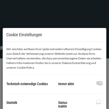
Cookie Einstellungen
Wir möchten auf Basis Ihrer (jederzeit widerrufbaren) Einwilligung Cookies
zum Zweck der Verbesserung unserer Website sowie zur Analyse Ihres
Userverhaltens verwenden, die dazu personenbezogene Daten verarbeiten.
Nähere Informationen finden Sie in unserer
Datenschutzerklärung
und
unserer
Cookie Policy
.
BESCHREIBUNG
An einer Top Adresse in Tulln, ca. 500 m (5 Gehminuten) vom
Technisch notwendige Cookies
immer aktiv
Hauptplatz stehen 6 Penthäuser in verschiedenen Größen
von 107m² bis 150m² zum Verkauf.
Diese Wohnung B 403 hat eine Größe von 125,07m² mit
Statistik
Status:
inaktiv
insgesamt 4 Zimmern, sowie eine Terrasse von 28,70 m² und