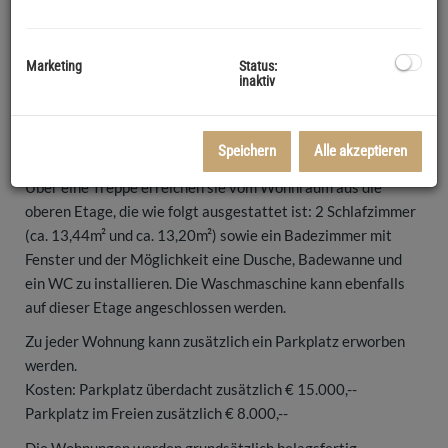
hat folgende Raumaufteilung:
In der 1. Etage befindet sich die Diele im Eingangsbereich
Marketing
Status:
(ca. 12,56m²) ein großer Wohnraum (ca. 44,79m²) mit
inaktiv
vorbereiteten Anschlüssen für eine Küche und Ausgang auf
die Terrasse. Weiteres ein großes Schlafzimmer, eine
Speichern
Alle akzeptieren
Speis, ein Abstellraum und ein separates WC.
Über eine Treppe erreichen sie vom Wohnraum aus die
oberen Etage, die wie folgt ausgestattet ist: 2 Schlafzimmer
(ca. 13,44m² und ca. 13,20m²) sowie ein Badezimmer mit
Fenster und der Möglichkeit eine Dusche, Badewanne und
ein WC zu installieren. Die Waschmaschine kann ebenfalls
auf dieser Etage angeschlossen werden.
Zu jeder Wohnung kann zusätzlich ein Parkplatz erworben
werden.
Kosten: Parkplatz überdacht zusätzlich € 15.000,--
Parkplatz im Freien zusätzlich € 8.000,--
Die Wohnungen werden grundsätzlich belagsfertig