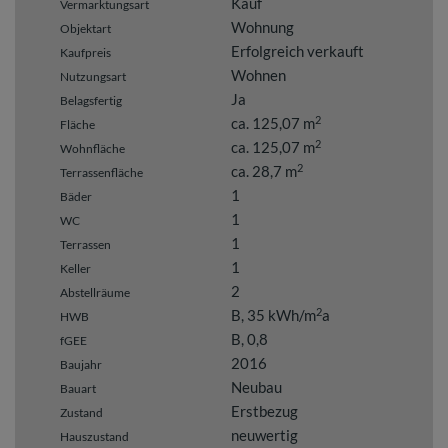
Kauf
Vermarktungsart
Wohnung
Objektart
Erfolgreich verkauft
Kaufpreis
Wohnen
Nutzungsart
Ja
Belagsfertig
2
ca. 125,07 m
Fläche
2
ca. 125,07 m
Wohnfläche
2
ca. 28,7 m
Terrassenfläche
1
Bäder
1
WC
1
Terrassen
1
Keller
2
Abstellräume
2
B, 35 kWh/m
a
HWB
B, 0,8
fGEE
2016
Baujahr
Neubau
Bauart
Erstbezug
Zustand
neuwertig
Hauszustand