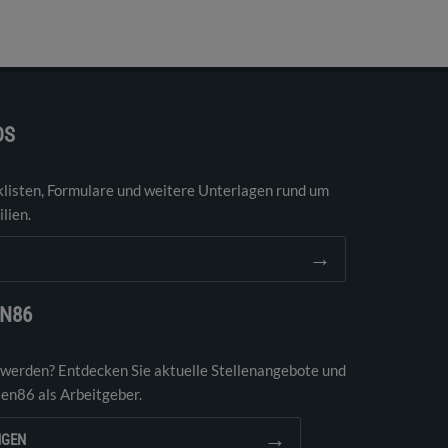
DS
klisten, Formulare und weitere Unterlagen rund um
lien.
→
EN86
 werden? Entdecken Sie aktuelle Stellenangebote und
ien86 als Arbeitgeber.
→
NGEN