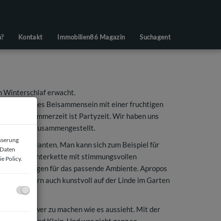
n?
Kontakt
Immobilien86 Magazin
Suchagent
em Winterschlaf erwacht.
ein gemütliches Beisammensein mit einer fruchtigen
 Balkon. Sommerzeit ist Partyzeit. Wir haben uns
Sommerparty zusammengestellt.
esserung
glichen Varianten. Man kann sich zum Beispiel für
 Daten
triebene Lichterkette mit stimmungsvollen
e Policy
.
t-Vasen sorgen für das passende Ambiente. Apropos
ieren, sondern auch kunstvoll auf der Linde im Garten
nicht so schwer zu machen wie es aussieht. Mit der
t bei Groß und Klein. Und wer nicht ganz so