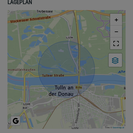
LAGEPLAN
+
−
Tiles ©
basemap.at