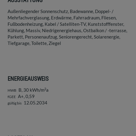
AUSSTATTUNG
Außenliegender Sonnenschutz
Badewanne
Doppel- /
Mehrfachverglasung
Erdwärme
Fahrradraum
Fliesen
Fußbodenheizung
Kabel / Satelliten-TV
Kunststofffenster
Kühlung
Massiv
Niedrigenergiehaus
Ostbalkon / -terrasse
Parkett
Personenaufzug
Seniorengerecht
Solarenergie
Tiefgarage
Toilette
Ziegel
ENERGIEAUSWEIS
2
B, 30 kWh/m
a
HWB
A+, 0,59
fGEE
12.05.2034
gültig bis