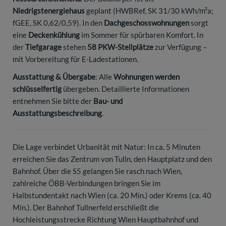
Niedrigstenergiehaus
geplant (HWBRef, SK 31/30 kWh/m²a;
fGEE, SK 0,62/0,59). In den
Dachgeschosswohnungen
sorgt
eine
Deckenkühlung
im Sommer für spürbaren Komfort. In
der
Tiefgarage
stehen
58 PKW-Stellplätze
zur Verfügung –
mit Vorbereitung für E-Ladestationen.
Ausstattung & Übergabe
: Alle
Wohnungen werden
schlüsselfertig
übergeben. Detaillierte Informationen
entnehmen Sie bitte der
Bau- und
Ausstattungsbeschreibung
.
Die Lage verbindet Urbanität mit Natur: In ca. 5 Minuten
erreichen Sie das Zentrum von Tulln, den Hauptplatz und den
Bahnhof. Über die S5 gelangen Sie rasch nach Wien,
zahlreiche ÖBB-Verbindungen bringen Sie im
Halbstundentakt nach Wien (ca. 20 Min.) oder Krems (ca. 40
Min.). Der Bahnhof Tullnerfeld erschließt die
Hochleistungsstrecke Richtung Wien Hauptbahnhof und