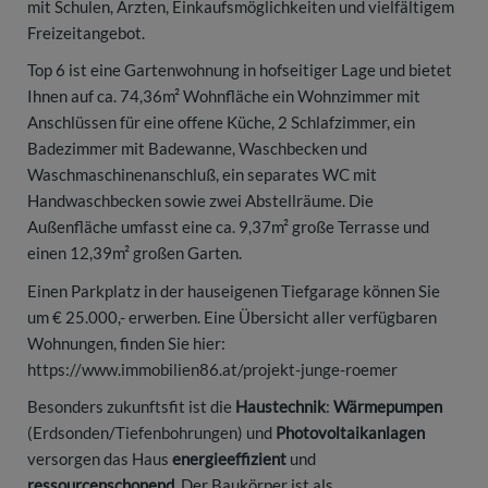
mit Schulen, Ärzten, Einkaufsmöglichkeiten und vielfältigem
Freizeitangebot.
Top 6 ist eine Gartenwohnung in hofseitiger Lage und bietet
Ihnen auf ca. 74,36m² Wohnfläche ein Wohnzimmer mit
Anschlüssen für eine offene Küche, 2 Schlafzimmer, ein
Badezimmer mit Badewanne, Waschbecken und
Waschmaschinenanschluß, ein separates WC mit
Handwaschbecken sowie zwei Abstellräume. Die
Außenfläche umfasst eine ca. 9,37m² große Terrasse und
einen 12,39m² großen Garten.
Einen Parkplatz in der hauseigenen Tiefgarage können Sie
um € 25.000,- erwerben. Eine Übersicht aller verfügbaren
Wohnungen, finden Sie hier:
https://www.immobilien86.at/projekt-junge-roemer
Besonders zukunftsfit ist die
Haustechnik
:
Wärmepumpen
(Erdsonden/Tiefenbohrungen) und
Photovoltaikanlagen
versorgen das Haus
energieeffizient
und
ressourcenschonend
. Der Baukörper ist als