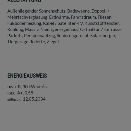
AUSSTATTUNG
Außenliegender Sonnenschutz
Badewanne
Doppel- /
Mehrfachverglasung
Erdwärme
Fahrradraum
Fliesen
Fußbodenheizung
Kabel / Satelliten-TV
Kunststofffenster
Kühlung
Massiv
Niedrigenergiehaus
Ostbalkon / -terrasse
Parkett
Personenaufzug
Seniorengerecht
Solarenergie
Tiefgarage
Toilette
Ziegel
ENERGIEAUSWEIS
2
B, 30 kWh/m
a
HWB
A+, 0,59
fGEE
12.05.2034
gültig bis