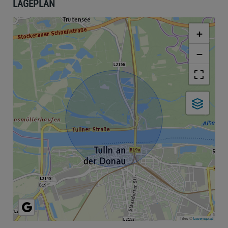
LAGEPLAN
+
−
Tiles ©
basemap.at