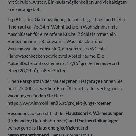
mit Schulen, Ärzten, Einkaufsmöglichkeiten und vielfältigem
Freizeitangebot.
Top 9 ist eine Gartenwohnung in hofseitiger Lage und bietet
Ihnen auf ca. 75,34m² Wohnfläche ein Wohnzimmer mit
Anschlüssen für eine offene Küche, 2 Schlafzimmer, ein
Badezimmer mit Badewanne, Waschbecken und
Waschmaschinenanschluß, ein separates WC mit
Handwaschbecken sowie zwei Abstellräume. Die
Außenfläche umfasst eine ca. 12,16² große Terrasse und
einen 28,08m² großen Garten.
Einen Parkplatz in der hauseigenen Tiefgarage können Sie
um € 25.000,- erwerben. Eine Übersicht aller verfügbaren
Wohnungen, finden Sie hier:
https://www.immobilien86.at/projekt-junge-roemer
Besonders zukunftsfit ist die
Haustechnik
:
Wärmepumpen
(Erdsonden/Tiefenbohrungen) und
Photovoltaikanlagen
versorgen das Haus
energieeffizient
und
ressourcenschonend
. Der Baukörper ist als