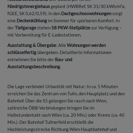
Niedrigstenergiehaus
geplant (HWBRef, SK 31/30 kWh/m²a;
fGEE, SK 0,62/0,59). In den
Dachgeschosswohnungen
sorgt
eine
Deckenkühlung
im Sommer für spürbaren Komfort. In
der
Tiefgarage
stehen
58 PKW-Stellplätze
zur Verfügung –
mit Vorbereitung für E-Ladestationen.
Ausstattung & Übergabe
: Alle
Wohnungen werden
schlüsselfertig
übergeben. Detaillierte Informationen
entnehmen Sie bitte der
Bau- und
Ausstattungsbeschreibung
.
Die Lage verbindet Urbanität mit Natur: In ca. 5 Minuten
erreichen Sie das Zentrum von Tulln, den Hauptplatz und den
Bahnhof. Über die S5 gelangen Sie rasch nach Wien,
zahlreiche ÖBB-Verbindungen bringen Sie im
Halbstundentakt nach Wien (ca. 20 Min.) oder Krems (ca. 40
Min.). Der Bahnhof Tullnerfeld erschließt die
Hochleistungsstrecke Richtung Wien Hauptbahnhof und