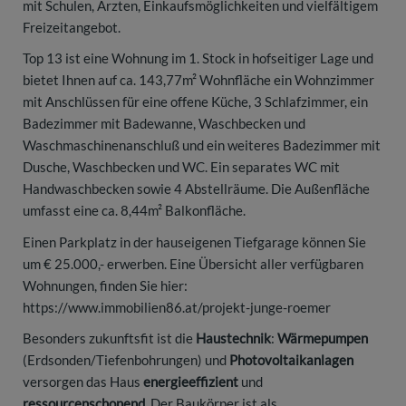
mit Schulen, Ärzten, Einkaufsmöglichkeiten und vielfältigem
Freizeitangebot.
Top 13 ist eine Wohnung im 1. Stock in hofseitiger Lage und
bietet Ihnen auf ca. 143,77m² Wohnfläche ein Wohnzimmer
mit Anschlüssen für eine offene Küche, 3 Schlafzimmer, ein
Badezimmer mit Badewanne, Waschbecken und
Waschmaschinenanschluß und ein weiteres Badezimmer mit
Dusche, Waschbecken und WC. Ein separates WC mit
Handwaschbecken sowie 4 Abstellräume. Die Außenfläche
umfasst eine ca. 8,44m² Balkonfläche.
Einen Parkplatz in der hauseigenen Tiefgarage können Sie
um € 25.000,- erwerben. Eine Übersicht aller verfügbaren
Wohnungen, finden Sie hier:
https://www.immobilien86.at/projekt-junge-roemer
Besonders zukunftsfit ist die
Haustechnik
:
Wärmepumpen
(Erdsonden/Tiefenbohrungen) und
Photovoltaikanlagen
versorgen das Haus
energieeffizient
und
ressourcenschonend
. Der Baukörper ist als