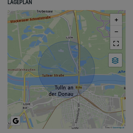
LAGEPLAN
+
−
Tiles ©
basemap.at