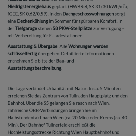
Niedrigstenergiehaus
geplant (HWBRef, SK 31/30 kWh/m²a;
fGEE, SK 0,62/0,59). In den
Dachgeschosswohnungen
sorgt
eine
Deckenkühlung
im Sommer für spürbaren Komfort. In
der
Tiefgarage
stehen
58 PKW-Stellplätze
zur Verfügung –
mit Vorbereitung für E-Ladestationen.
Ausstattung & Übergabe
: Alle
Wohnungen werden
schlüsselfertig
übergeben. Detaillierte Informationen
entnehmen Sie bitte der
Bau- und
Ausstattungsbeschreibung
.
Die Lage verbindet Urbanität mit Natur: In ca. 5 Minuten
erreichen Sie das Zentrum von Tulln, den Hauptplatz und den
Bahnhof. Über die S5 gelangen Sie rasch nach Wien,
zahlreiche ÖBB-Verbindungen bringen Sie im
Halbstundentakt nach Wien (ca. 20 Min.) oder Krems (ca. 40
Min.). Der Bahnhof Tullnerfeld erschließt die
Hochleistungsstrecke Richtung Wien Hauptbahnhof und