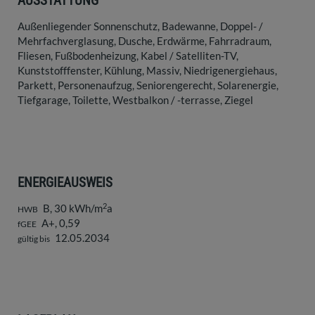
AUSSTATTUNG
Außenliegender Sonnenschutz
Badewanne
Doppel- /
Mehrfachverglasung
Dusche
Erdwärme
Fahrradraum
Fliesen
Fußbodenheizung
Kabel / Satelliten-TV
Kunststofffenster
Kühlung
Massiv
Niedrigenergiehaus
Parkett
Personenaufzug
Seniorengerecht
Solarenergie
Tiefgarage
Toilette
Westbalkon / -terrasse
Ziegel
ENERGIEAUSWEIS
2
B, 30 kWh/m
a
HWB
A+, 0,59
fGEE
12.05.2034
gültig bis