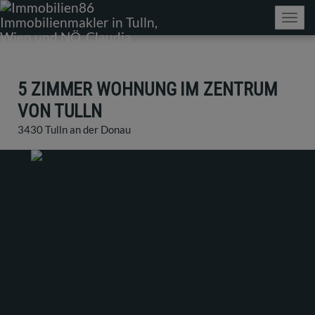
Navig
5 ZIMMER WOHNUNG IM ZENTRUM
VON TULLN
3430 Tulln an der Donau