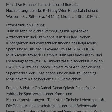
Min.). Der Bahnhof Tullnerfeld erschließt die
Hochleistungsstrecke Richtung Wien Hauptbahnhof und
Westen – St. Pölten (ca. 14 Min.), Linz (ca. 1 Std. 10 Min.).
Infrastruktur & Bildung:
Tulln bietet eine dichte Versorgung mit Apotheken,
Ärztezentrum und Krankenhaus in der Nähe. Neben
Kindergärten und Volksschulen finden sich Hauptschule,
Sport- und Musik-NMS, Gymnasium, HAK/HAS, HBLA,
Musikschule sowie der Campus Tulln mit Universitäts- und
Forschungszentrum (u. a. Universität für Bodenkultur Wien –
IFA-Tulln, Austrian Biotech University of Applied Sciences).
Supermärkte, der Einzelhandel und vielfältige Shopping-
Möglichkeiten sind bequem zu Fuß erreichbar.
Freizeit & Natur: Ob Aubad, DonauSplash, Eislaufplatz,
zahlreiche Sportvereine oder Kunst- und
Kulturveranstaltungen – Tulln steht für hohe Lebensqualität.
Die Donau, Auenlandschaften und der nahe Wienerwald
laden zum Spazieren, Wandern und Radfahren ein; die Stadt