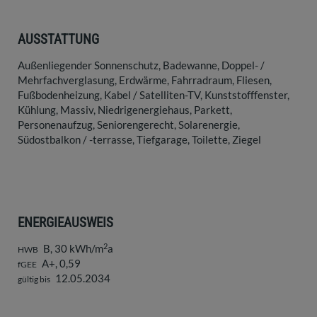
AUSSTATTUNG
Außenliegender Sonnenschutz
Badewanne
Doppel- /
Mehrfachverglasung
Erdwärme
Fahrradraum
Fliesen
Fußbodenheizung
Kabel / Satelliten-TV
Kunststofffenster
Kühlung
Massiv
Niedrigenergiehaus
Parkett
Personenaufzug
Seniorengerecht
Solarenergie
Südostbalkon / -terrasse
Tiefgarage
Toilette
Ziegel
ENERGIEAUSWEIS
2
B, 30 kWh/m
a
HWB
A+, 0,59
fGEE
12.05.2034
gültig bis