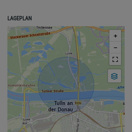
LAGEPLAN
+
−