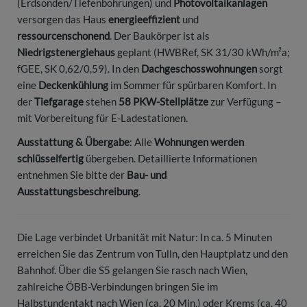
(Erdsonden/Tiefenbohrungen) und
Photovoltaikanlagen
versorgen das Haus
energieeffizient
und
ressourcenschonend
. Der Baukörper ist als
Niedrigstenergiehaus
geplant (HWBRef, SK 31/30 kWh/m²a;
fGEE, SK 0,62/0,59). In den
Dachgeschosswohnungen
sorgt
eine
Deckenkühlung
im Sommer für spürbaren Komfort. In
der
Tiefgarage
stehen
58 PKW-Stellplätze
zur Verfügung –
mit Vorbereitung für E-Ladestationen.
Ausstattung & Übergabe
: Alle
Wohnungen werden
schlüsselfertig
übergeben. Detaillierte Informationen
entnehmen Sie bitte der
Bau- und
Ausstattungsbeschreibung
.
Die Lage verbindet Urbanität mit Natur: In ca. 5 Minuten
erreichen Sie das Zentrum von Tulln, den Hauptplatz und den
Bahnhof. Über die S5 gelangen Sie rasch nach Wien,
zahlreiche ÖBB-Verbindungen bringen Sie im
Halbstundentakt nach Wien (ca. 20 Min.) oder Krems (ca. 40