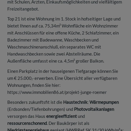
mit Schulen, Ärzten, Einkaufsmöglichkeiten und vielfältigem
Freizeitangebot.
Top 21 ist eine Wohnung im 1. Stock in hofseitiger Lage und
bietet Ihnen auf ca. 75,34m² Wohnfläche ein Wohnzimmer
mit Anschlüssen für eine offene Küche, 2 Schlafzimmer, ein
Badezimmer mit Badewanne, Waschbecken und
Waschmaschinenanschluß, ein separates WC mit
Handwaschbecken sowie zwei Abstellräume. Die
Außenfläche umfasst eine ca. 4,5m² großer Balkon.
Einen Parkplatz in der hauseigenen Tiefgarage können Sie
um € 25.000,- erwerben. Eine Übersicht aller verfügbaren
Wohnungen, finden Sie hier:
https://www.immobilien86.at/projekt-junge-roemer
Besonders zukunftsfit ist die
Haustechnik
:
Wärmepumpen
(Erdsonden/Tiefenbohrungen) und
Photovoltaikanlagen
versorgen das Haus
energieeffizient
und
ressourcenschonend
. Der Baukörper ist als
Niedrigstenergiehaus
geplant (HWBRef, SK 31/30 kWh/m²a;