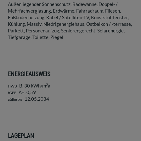
Außenliegender Sonnenschutz
Badewanne
Doppel- /
Mehrfachverglasung
Erdwärme
Fahrradraum
Fliesen
Fußbodenheizung
Kabel / Satelliten-TV
Kunststofffenster
Kühlung
Massiv
Niedrigenergiehaus
Ostbalkon / -terrasse
Parkett
Personenaufzug
Seniorengerecht
Solarenergie
Tiefgarage
Toilette
Ziegel
ENERGIEAUSWEIS
2
B, 30 kWh/m
a
HWB
A+, 0,59
fGEE
12.05.2034
gültig bis
LAGEPLAN