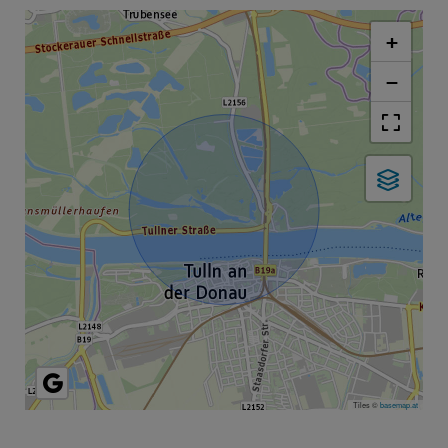
+
−
Tiles ©
basemap.at