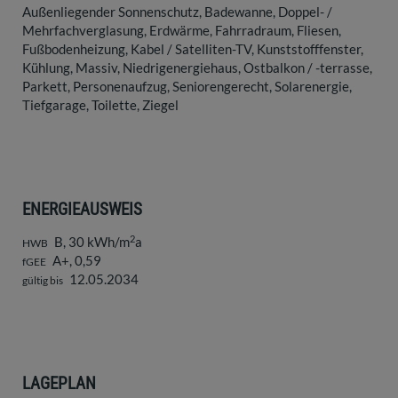
Außenliegender Sonnenschutz
Badewanne
Doppel- /
Mehrfachverglasung
Erdwärme
Fahrradraum
Fliesen
Fußbodenheizung
Kabel / Satelliten-TV
Kunststofffenster
Kühlung
Massiv
Niedrigenergiehaus
Ostbalkon / -terrasse
Parkett
Personenaufzug
Seniorengerecht
Solarenergie
Tiefgarage
Toilette
Ziegel
ENERGIEAUSWEIS
2
B, 30 kWh/m
a
HWB
A+, 0,59
fGEE
12.05.2034
gültig bis
LAGEPLAN