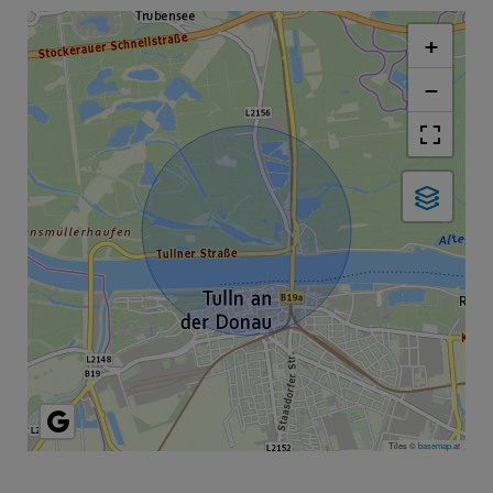
+
−
Tiles ©
basemap.at