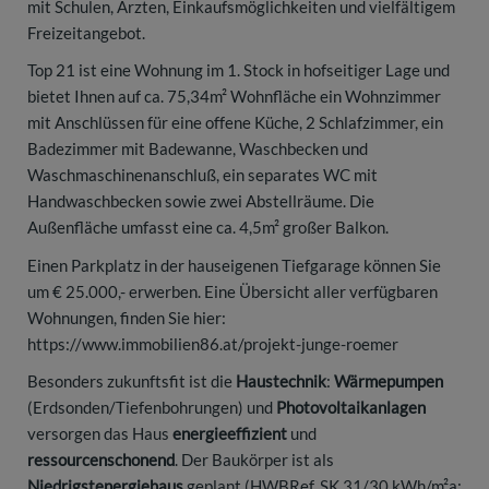
mit Schulen, Ärzten, Einkaufsmöglichkeiten und vielfältigem
Freizeitangebot.
Top 21 ist eine Wohnung im 1. Stock in hofseitiger Lage und
bietet Ihnen auf ca. 75,34m² Wohnfläche ein Wohnzimmer
mit Anschlüssen für eine offene Küche, 2 Schlafzimmer, ein
Badezimmer mit Badewanne, Waschbecken und
Waschmaschinenanschluß, ein separates WC mit
Handwaschbecken sowie zwei Abstellräume. Die
Außenfläche umfasst eine ca. 4,5m² großer Balkon.
Einen Parkplatz in der hauseigenen Tiefgarage können Sie
um € 25.000,- erwerben. Eine Übersicht aller verfügbaren
Wohnungen, finden Sie hier:
https://www.immobilien86.at/projekt-junge-roemer
Besonders zukunftsfit ist die
Haustechnik
:
Wärmepumpen
(Erdsonden/Tiefenbohrungen) und
Photovoltaikanlagen
versorgen das Haus
energieeffizient
und
ressourcenschonend
. Der Baukörper ist als
Niedrigstenergiehaus
geplant (HWBRef, SK 31/30 kWh/m²a;