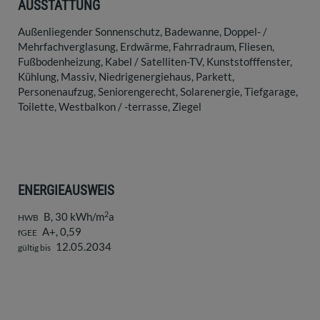
AUSSTATTUNG
Außenliegender Sonnenschutz
Badewanne
Doppel- /
Mehrfachverglasung
Erdwärme
Fahrradraum
Fliesen
Fußbodenheizung
Kabel / Satelliten-TV
Kunststofffenster
Kühlung
Massiv
Niedrigenergiehaus
Parkett
Personenaufzug
Seniorengerecht
Solarenergie
Tiefgarage
Toilette
Westbalkon / -terrasse
Ziegel
ENERGIEAUSWEIS
2
B, 30 kWh/m
a
HWB
A+, 0,59
fGEE
12.05.2034
gültig bis