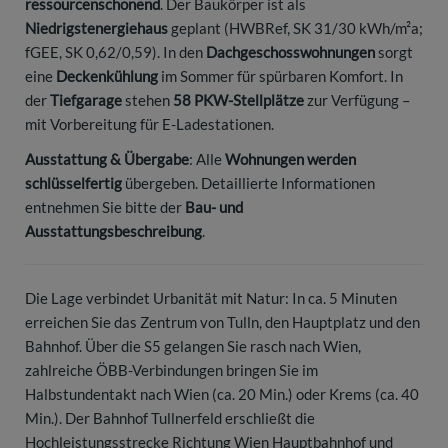
ressourcenschonend
. Der Baukörper ist als
Niedrigstenergiehaus
geplant (HWBRef, SK 31/30 kWh/m²a;
fGEE, SK 0,62/0,59). In den
Dachgeschosswohnungen
sorgt
eine
Deckenkühlung
im Sommer für spürbaren Komfort. In
der
Tiefgarage
stehen
58 PKW-Stellplätze
zur Verfügung –
mit Vorbereitung für E-Ladestationen.
Ausstattung & Übergabe
: Alle
Wohnungen werden
schlüsselfertig
übergeben. Detaillierte Informationen
entnehmen Sie bitte der
Bau- und
Ausstattungsbeschreibung
.
Die Lage verbindet Urbanität mit Natur: In ca. 5 Minuten
erreichen Sie das Zentrum von Tulln, den Hauptplatz und den
Bahnhof. Über die S5 gelangen Sie rasch nach Wien,
zahlreiche ÖBB-Verbindungen bringen Sie im
Halbstundentakt nach Wien (ca. 20 Min.) oder Krems (ca. 40
Min.). Der Bahnhof Tullnerfeld erschließt die
Hochleistungsstrecke Richtung Wien Hauptbahnhof und