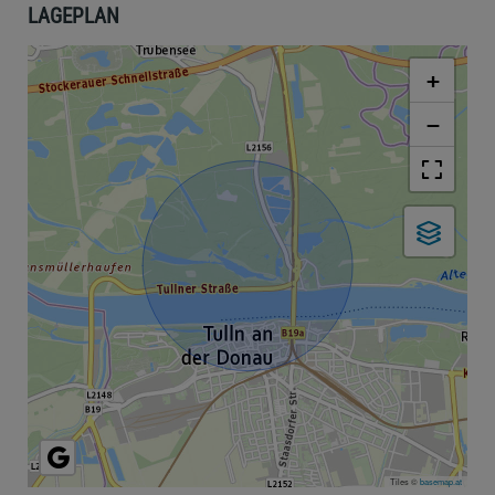
LAGEPLAN
+
−
Tiles ©
basemap.at