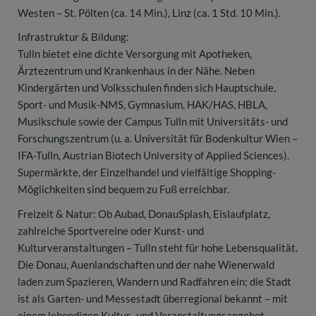
Westen – St. Pölten (ca. 14 Min.), Linz (ca. 1 Std. 10 Min.).
Infrastruktur & Bildung:
Tulln bietet eine dichte Versorgung mit Apotheken,
Ärztezentrum und Krankenhaus in der Nähe. Neben
Kindergärten und Volksschulen finden sich Hauptschule,
Sport- und Musik-NMS, Gymnasium, HAK/HAS, HBLA,
Musikschule sowie der Campus Tulln mit Universitäts- und
Forschungszentrum (u. a. Universität für Bodenkultur Wien –
IFA-Tulln, Austrian Biotech University of Applied Sciences).
Supermärkte, der Einzelhandel und vielfältige Shopping-
Möglichkeiten sind bequem zu Fuß erreichbar.
Freizeit & Natur: Ob Aubad, DonauSplash, Eislaufplatz,
zahlreiche Sportvereine oder Kunst- und
Kulturveranstaltungen – Tulln steht für hohe Lebensqualität.
Die Donau, Auenlandschaften und der nahe Wienerwald
laden zum Spazieren, Wandern und Radfahren ein; die Stadt
ist als Garten- und Messestadt überregional bekannt – mit
einem lebendigen Kultur- und Veranstaltungsangebot.