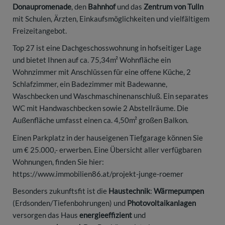
Donaupromenade
, den
Bahnhof
und das
Zentrum von Tulln
mit Schulen, Ärzten, Einkaufsmöglichkeiten und vielfältigem
Freizeitangebot.
Top 27 ist eine Dachgeschosswohnung in hofseitiger Lage
und bietet Ihnen auf ca. 75,34m² Wohnfläche ein
Wohnzimmer mit Anschlüssen für eine offene Küche, 2
Schlafzimmer, ein Badezimmer mit Badewanne,
Waschbecken und Waschmaschinenanschluß. Ein separates
WC mit Handwaschbecken sowie 2 Abstellräume. Die
Außenfläche umfasst einen ca. 4,50m² großen Balkon.
Einen Parkplatz in der hauseigenen Tiefgarage können Sie
um € 25.000,- erwerben. Eine Übersicht aller verfügbaren
Wohnungen, finden Sie hier:
https://www.immobilien86.at/projekt-junge-roemer
Besonders zukunftsfit ist die
Haustechnik
:
Wärmepumpen
(Erdsonden/Tiefenbohrungen) und
Photovoltaikanlagen
versorgen das Haus
energieeffizient
und