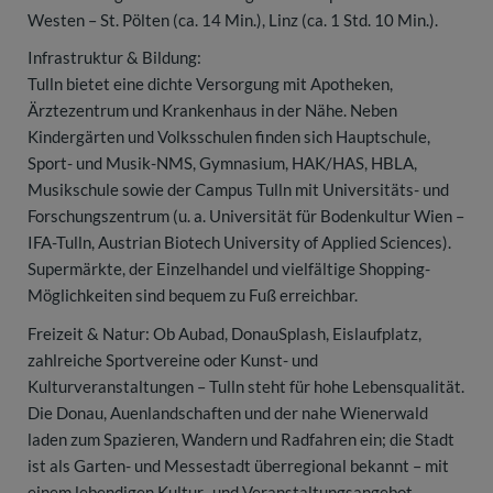
Westen – St. Pölten (ca. 14 Min.), Linz (ca. 1 Std. 10 Min.).
Infrastruktur & Bildung:
Tulln bietet eine dichte Versorgung mit Apotheken,
Ärztezentrum und Krankenhaus in der Nähe. Neben
Kindergärten und Volksschulen finden sich Hauptschule,
Sport- und Musik-NMS, Gymnasium, HAK/HAS, HBLA,
Musikschule sowie der Campus Tulln mit Universitäts- und
Forschungszentrum (u. a. Universität für Bodenkultur Wien –
IFA-Tulln, Austrian Biotech University of Applied Sciences).
Supermärkte, der Einzelhandel und vielfältige Shopping-
Möglichkeiten sind bequem zu Fuß erreichbar.
Freizeit & Natur: Ob Aubad, DonauSplash, Eislaufplatz,
zahlreiche Sportvereine oder Kunst- und
Kulturveranstaltungen – Tulln steht für hohe Lebensqualität.
Die Donau, Auenlandschaften und der nahe Wienerwald
laden zum Spazieren, Wandern und Radfahren ein; die Stadt
ist als Garten- und Messestadt überregional bekannt – mit
einem lebendigen Kultur- und Veranstaltungsangebot.