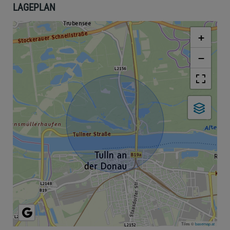
LAGEPLAN
+
−
Tiles ©
basemap.at