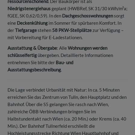
ressourcenschonend
. Der Baukörper ist als
Niedrigstenergiehaus
geplant (HWBRef, SK 31/30 kWh/m²a;
fGEE, SK 0,62/0,59). In den
Dachgeschosswohnungen
sorgt
eine
Deckenkühlung
im Sommer für spürbaren Komfort. In
der
Tiefgarage
stehen
58 PKW-Stellplätze
zur Verfügung –
mit Vorbereitung für E-Ladestationen.
Ausstattung & Übergabe
: Alle
Wohnungen werden
schlüsselfertig
übergeben. Detaillierte Informationen
entnehmen Sie bitte der
Bau- und
Ausstattungsbeschreibung
.
Die Lage verbindet Urbanität mit Natur: In ca. 5 Minuten
erreichen Sie das Zentrum von Tulln, den Hauptplatz und den
Bahnhof. Über die S5 gelangen Sie rasch nach Wien,
zahlreiche ÖBB-Verbindungen bringen Sie im
Halbstundentakt nach Wien (ca. 20 Min.) oder Krems (ca. 40
Min.). Der Bahnhof Tullnerfeld erschließt die
Hochleistungsstrecke Richtung Wien Hauptbahnhof und