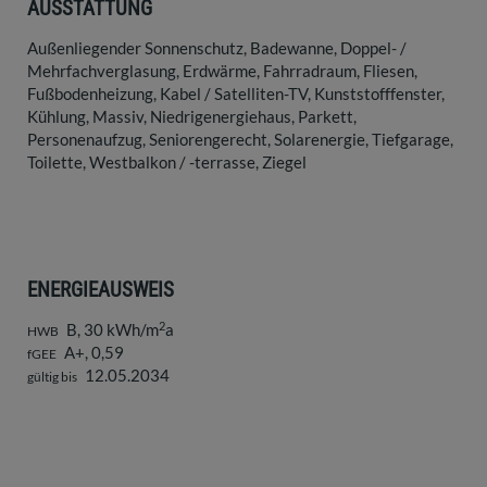
AUSSTATTUNG
Außenliegender Sonnenschutz
Badewanne
Doppel- /
Mehrfachverglasung
Erdwärme
Fahrradraum
Fliesen
Fußbodenheizung
Kabel / Satelliten-TV
Kunststofffenster
Kühlung
Massiv
Niedrigenergiehaus
Parkett
Personenaufzug
Seniorengerecht
Solarenergie
Tiefgarage
Toilette
Westbalkon / -terrasse
Ziegel
ENERGIEAUSWEIS
2
B, 30 kWh/m
a
HWB
A+, 0,59
fGEE
12.05.2034
gültig bis