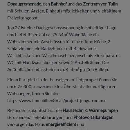
Donaupromenade
, den
Bahnhof
und das
Zentrum von Tulln
mit Schulen, Ärzten, Einkaufsmöglichkeiten und vielfältigem
Freizeitangebot.
Top 27 ist eine Dachgeschosswohnung in hofseitiger Lage
und bietet Ihnen auf ca. 75,34m² Wohnfläche ein
Wohnzimmer mit Anschlüssen für eine offene Küche, 2
Schlafzimmer, ein Badezimmer mit Badewanne,
Waschbecken und Waschmaschinenanschluß. Ein separates
WC mit Handwaschbecken sowie 2 Abstellräume. Die
Außenfläche umfasst einen ca. 4,50m² großen Balkon.
Einen Parkplatz in der hauseigenen Tiefgarage können Sie
um € 25.000,- erwerben. Eine Übersicht aller verfügbaren
Wohnungen, finden Sie hier:
https://www.immobilien86.at/projekt-junge-roemer
Besonders zukunftsfit ist die
Haustechnik
:
Wärmepumpen
(Erdsonden/Tiefenbohrungen) und
Photovoltaikanlagen
versorgen das Haus
energieeffizient
und